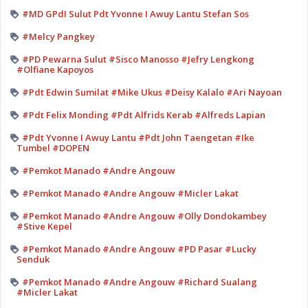
#MD GPdI Sulut Pdt Yvonne I Awuy Lantu Stefan Sos
#Melcy Pangkey
#PD Pewarna Sulut #Sisco Manosso #Jefry Lengkong
#Olfiane Kapoyos
#Pdt Edwin Sumilat #Mike Ukus #Deisy Kalalo #Ari Nayoan
#Pdt Felix Monding #Pdt Alfrids Kerab #Alfreds Lapian
#Pdt Yvonne I Awuy Lantu #Pdt John Taengetan #Ike
Tumbel #DOPEN
#Pemkot Manado #Andre Angouw
#Pemkot Manado #Andre Angouw #Micler Lakat
#Pemkot Manado #Andre Angouw #Olly Dondokambey
#Stive Kepel
#Pemkot Manado #Andre Angouw #PD Pasar #Lucky
Senduk
#Pemkot Manado #Andre Angouw #Richard Sualang
#Micler Lakat