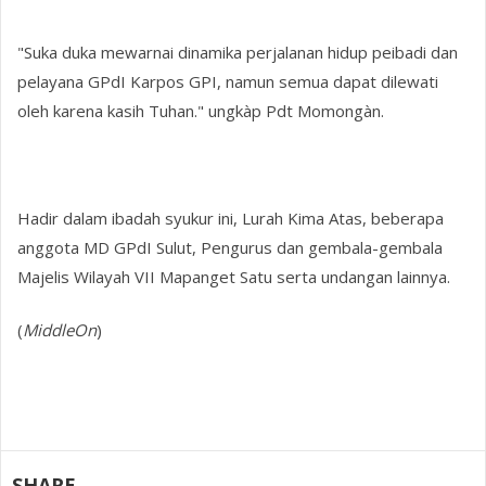
"Suka duka mewarnai dinamika perjalanan hidup peibadi dan
pelayana GPdI Karpos GPI, namun semua dapat dilewati
oleh karena kasih Tuhan." ungkàp Pdt Momongàn.
Hadir dalam ibadah syukur ini, Lurah Kima Atas, beberapa
anggota MD GPdI Sulut, Pengurus dan gembala-gembala
Majelis Wilayah VII Mapanget Satu serta undangan lainnya.
(
MiddleOn
)
SHARE