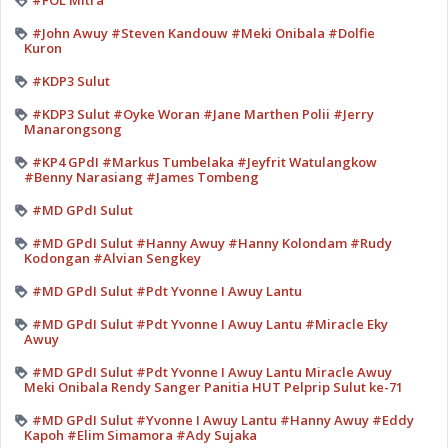
#FOL Mitra
#John Awuy #Steven Kandouw #Meki Onibala #Dolfie
Kuron
#KDP3 Sulut
#KDP3 Sulut #Oyke Woran #Jane Marthen Polii #Jerry
Manarongsong
#KP4 GPdI #Markus Tumbelaka #Jeyfrit Watulangkow
#Benny Narasiang #James Tombeng
#MD GPdI Sulut
#MD GPdI Sulut #Hanny Awuy #Hanny Kolondam #Rudy
Kodongan #Alvian Sengkey
#MD GPdI Sulut #Pdt Yvonne I Awuy Lantu
#MD GPdI Sulut #Pdt Yvonne I Awuy Lantu #Miracle Eky
Awuy
#MD GPdI Sulut #Pdt Yvonne I Awuy Lantu Miracle Awuy
Meki Onibala Rendy Sanger Panitia HUT Pelprip Sulut ke-71
#MD GPdI Sulut #Yvonne I Awuy Lantu #Hanny Awuy #Eddy
Kapoh #Elim Simamora #Ady Sujaka