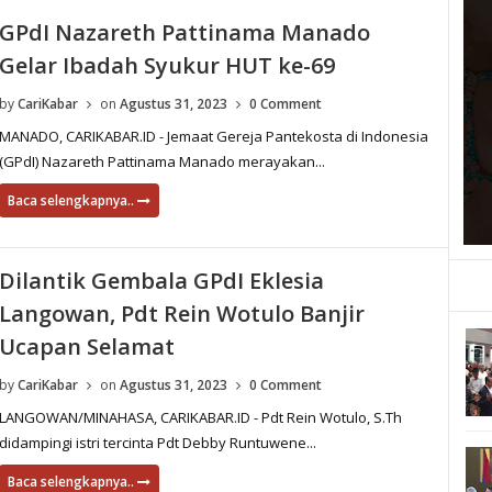
GPdI Nazareth Pattinama Manado
Gelar Ibadah Syukur HUT ke-69
by
CariKabar
on
Agustus 31, 2023
0 Comment
MANADO, CARIKABAR.ID - Jemaat Gereja Pantekosta di Indonesia
(GPdI) Nazareth Pattinama Manado merayakan...
Baca selengkapnya..
Dilantik Gembala GPdI Eklesia
Langowan, Pdt Rein Wotulo Banjir
Ucapan Selamat
by
CariKabar
on
Agustus 31, 2023
0 Comment
LANGOWAN/MINAHASA, CARIKABAR.ID - Pdt Rein Wotulo, S.Th
didampingi istri tercinta Pdt Debby Runtuwene...
Baca selengkapnya..