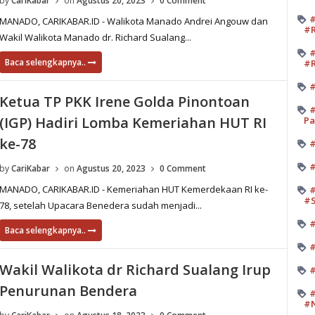
by
CariKabar
on
Agustus 20, 2023
0 Comment
#
MANADO, CARIKABAR.ID - Walikota Manado Andrei Angouw dan
#R
Wakil Walikota Manado dr. Richard Sualang...
#
Baca selengkapnya..
#R
#
Ketua TP PKK Irene Golda Pinontoan
#
(IGP) Hadiri Lomba Kemeriahan HUT RI
Pa
ke-78
#
#
by
CariKabar
on
Agustus 20, 2023
0 Comment
MANADO, CARIKABAR.ID - Kemeriahan HUT Kemerdekaan RI ke-
#
#
78, setelah Upacara Benedera sudah menjadi...
#
Baca selengkapnya..
#
Wakil Walikota dr Richard Sualang Irup
#
Penurunan Bendera
#
#N