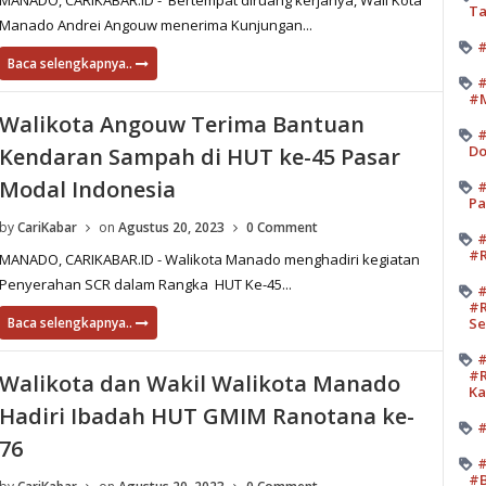
MANADO, CARIKABAR.ID - Bertempat diruang kerjanya, Wali Kota
Ta
Manado Andrei Angouw menerima Kunjungan...
#
Baca selengkapnya..
#
#M
Walikota Angouw Terima Bantuan
#
Do
Kendaran Sampah di HUT ke-45 Pasar
Modal Indonesia
#
Pa
by
CariKabar
on
Agustus 20, 2023
0 Comment
#
#R
MANADO, CARIKABAR.ID - Walikota Manado menghadiri kegiatan
Penyerahan SCR dalam Rangka HUT Ke-45...
#
#R
Baca selengkapnya..
Se
#
#R
Walikota dan Wakil Walikota Manado
K
Hadiri Ibadah HUT GMIM Ranotana ke-
#
76
#
#B