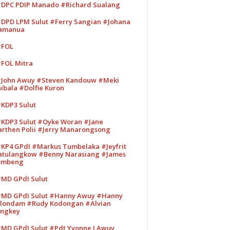
DPC PDIP Manado #Richard Sualang
DPD LPM Sulut #Ferry Sangian #Johana
amanua
#FOL
FOL Mitra
John Awuy #Steven Kandouw #Meki
ibala #Dolfie Kuron
KDP3 Sulut
KDP3 Sulut #Oyke Woran #Jane
rthen Polii #Jerry Manarongsong
KP4 GPdI #Markus Tumbelaka #Jeyfrit
tulangkow #Benny Narasiang #James
ombeng
MD GPdI Sulut
MD GPdI Sulut #Hanny Awuy #Hanny
londam #Rudy Kodongan #Alvian
ngkey
MD GPdI Sulut #Pdt Yvonne I Awuy