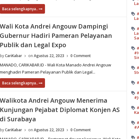
La
Baca selengkapnya..
#
La
Wali Kota Andrei Angouw Dampingi
#
La
Gubernur Hadiri Pameran Pelayanan
Sa
Publik dan Legal Expo
#
#H
by
CariKabar
on
Agustus 22, 2023
0 Comment
Si
MANADO, CARIKABAR.ID - Wali Kota Manado Andrei Angouw
#
menghadiri Pameran Pelayanan Publik dan Legal...
St
#
Baca selengkapnya..
#
#J
Walikota Andrei Angouw Menerima
#
Kunjungan Pejabat Diplomat Konjen AS
Ka
di Surabaya
#
#A
by
CariKabar
on
Agustus 22, 2023
0 Comment
#