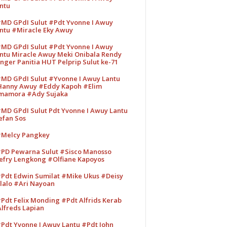
ntu
MD GPdI Sulut #Pdt Yvonne I Awuy
ntu #Miracle Eky Awuy
MD GPdI Sulut #Pdt Yvonne I Awuy
ntu Miracle Awuy Meki Onibala Rendy
nger Panitia HUT Pelprip Sulut ke-71
MD GPdI Sulut #Yvonne I Awuy Lantu
anny Awuy #Eddy Kapoh #Elim
mamora #Ady Sujaka
MD GPdI Sulut Pdt Yvonne I Awuy Lantu
efan Sos
Melcy Pangkey
PD Pewarna Sulut #Sisco Manosso
efry Lengkong #Olfiane Kapoyos
Pdt Edwin Sumilat #Mike Ukus #Deisy
lalo #Ari Nayoan
Pdt Felix Monding #Pdt Alfrids Kerab
lfreds Lapian
Pdt Yvonne I Awuy Lantu #Pdt John