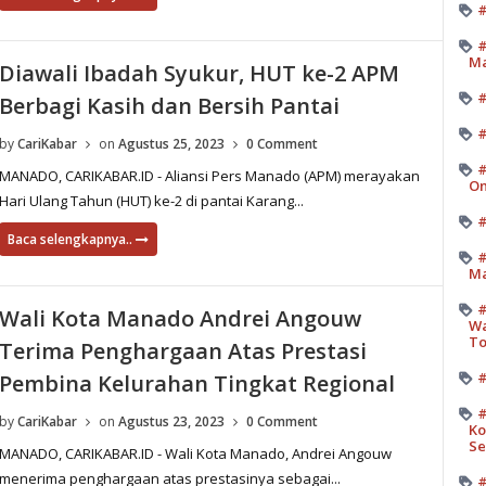
#
#
M
Diawali Ibadah Syukur, HUT ke-2 APM
Berbagi Kasih dan Bersih Pantai
#
by
CariKabar
on
Agustus 25, 2023
0 Comment
#
MANADO, CARIKABAR.ID - Aliansi Pers Manado (APM) merayakan
On
Hari Ulang Tahun (HUT) ke-2 di pantai Karang...
#
Baca selengkapnya..
#
Ma
#
Wali Kota Manado Andrei Angouw
Wa
T
Terima Penghargaan Atas Prestasi
#
Pembina Kelurahan Tingkat Regional
#
by
CariKabar
on
Agustus 23, 2023
0 Comment
Ko
Se
MANADO, CARIKABAR.ID - Wali Kota Manado, Andrei Angouw
menerima penghargaan atas prestasinya sebagai...
#