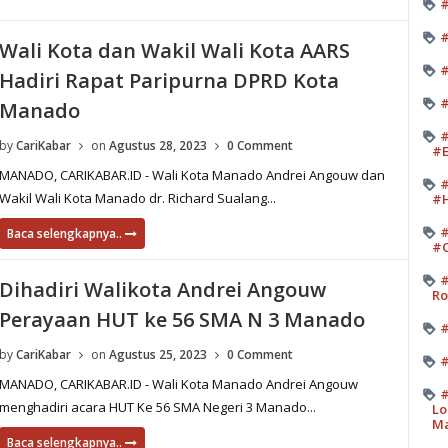
#
#
Wali Kota dan Wakil Wali Kota AARS
#
Hadiri Rapat Paripurna DPRD Kota
#
Manado
#
by
CariKabar
on
Agustus 28, 2023
0 Comment
#E
MANADO, CARIKABAR.ID - Wali Kota Manado Andrei Angouw dan
#
Wakil Wali Kota Manado dr. Richard Sualang...
#H
#
Baca selengkapnya..
#O
#
Dihadiri Walikota Andrei Angouw
Ro
Perayaan HUT ke 56 SMA N 3 Manado
#
by
CariKabar
on
Agustus 25, 2023
0 Comment
#
MANADO, CARIKABAR.ID - Wali Kota Manado Andrei Angouw
#
menghadiri acara HUT Ke 56 SMA Negeri 3 Manado...
Lo
M
Baca selengkapnya..