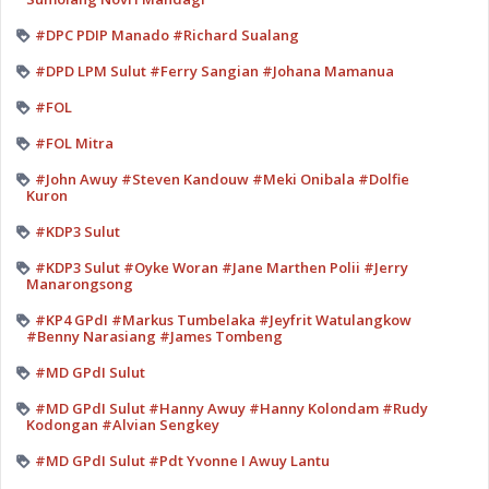
#DPC PDIP Manado #Richard Sualang
#DPD LPM Sulut #Ferry Sangian #Johana Mamanua
#FOL
#FOL Mitra
#John Awuy #Steven Kandouw #Meki Onibala #Dolfie
Kuron
#KDP3 Sulut
#KDP3 Sulut #Oyke Woran #Jane Marthen Polii #Jerry
Manarongsong
#KP4 GPdI #Markus Tumbelaka #Jeyfrit Watulangkow
#Benny Narasiang #James Tombeng
#MD GPdI Sulut
#MD GPdI Sulut #Hanny Awuy #Hanny Kolondam #Rudy
Kodongan #Alvian Sengkey
#MD GPdI Sulut #Pdt Yvonne I Awuy Lantu