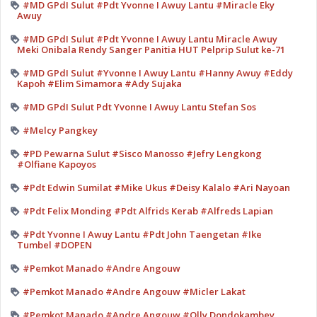
#MD GPdI Sulut #Pdt Yvonne I Awuy Lantu #Miracle Eky
Awuy
#MD GPdI Sulut #Pdt Yvonne I Awuy Lantu Miracle Awuy
Meki Onibala Rendy Sanger Panitia HUT Pelprip Sulut ke-71
#MD GPdI Sulut #Yvonne I Awuy Lantu #Hanny Awuy #Eddy
Kapoh #Elim Simamora #Ady Sujaka
#MD GPdI Sulut Pdt Yvonne I Awuy Lantu Stefan Sos
#Melcy Pangkey
#PD Pewarna Sulut #Sisco Manosso #Jefry Lengkong
#Olfiane Kapoyos
#Pdt Edwin Sumilat #Mike Ukus #Deisy Kalalo #Ari Nayoan
#Pdt Felix Monding #Pdt Alfrids Kerab #Alfreds Lapian
#Pdt Yvonne I Awuy Lantu #Pdt John Taengetan #Ike
Tumbel #DOPEN
#Pemkot Manado #Andre Angouw
#Pemkot Manado #Andre Angouw #Micler Lakat
#Pemkot Manado #Andre Angouw #Olly Dondokambey