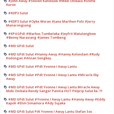
#John Awuy #Steven Kandouw #Meki Onibala #Dolfie
Kuron
#KDP3 Sulut
#KDP3 Sulut #Oyke Woran #Jane Marthen Polii #Jerry
Manarongsong
#KP4 GPdI #Markus Tumbelaka #Jeyfrit Watulangkow
#Benny Narasiang #James Tombeng
#MD GPdI Sulut
#MD GPdI Sulut #Hanny Awuy #Hanny Kolondam #Rudy
Kodongan #Alvian Sengkey
#MD GPdI Sulut #Pdt Yvonne I Awuy Lantu
#MD GPdI Sulut #Pdt Yvonne I Awuy Lantu #Miracle Eky
Awuy
#MD GPdI Sulut #Pdt Yvonne I Awuy Lantu Miracle Awuy
Meki Onibala Rendy Sanger Panitia HUT Pelprip Sulut ke-71
#MD GPdI Sulut #Yvonne I Awuy Lantu #Hanny Awuy #Eddy
Kapoh #Elim Simamora #Ady Sujaka
#MD GPdI Sulut Pdt Yvonne I Awuy Lantu Stefan Sos