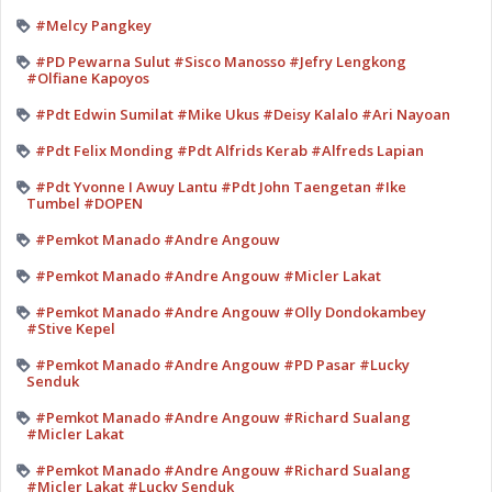
#Melcy Pangkey
#PD Pewarna Sulut #Sisco Manosso #Jefry Lengkong
#Olfiane Kapoyos
#Pdt Edwin Sumilat #Mike Ukus #Deisy Kalalo #Ari Nayoan
#Pdt Felix Monding #Pdt Alfrids Kerab #Alfreds Lapian
#Pdt Yvonne I Awuy Lantu #Pdt John Taengetan #Ike
Tumbel #DOPEN
#Pemkot Manado #Andre Angouw
#Pemkot Manado #Andre Angouw #Micler Lakat
#Pemkot Manado #Andre Angouw #Olly Dondokambey
#Stive Kepel
#Pemkot Manado #Andre Angouw #PD Pasar #Lucky
Senduk
#Pemkot Manado #Andre Angouw #Richard Sualang
#Micler Lakat
#Pemkot Manado #Andre Angouw #Richard Sualang
#Micler Lakat #Lucky Senduk