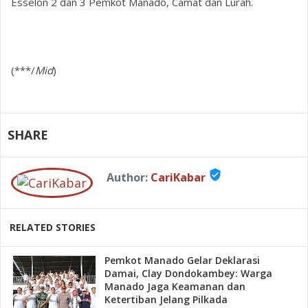
Esselon 2 dan 3 Pemkot Manado, Camat dan Lurah.
(***/
Mid
)
SHARE
verified_user
Author:
CariKabar
RELATED STORIES
Pemkot Manado Gelar Deklarasi
Damai, Clay Dondokambey: Warga
Manado Jaga Keamanan dan
Ketertiban Jelang Pilkada