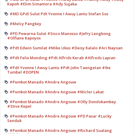
Kapoh #Elim Simamora #Ady Sujaka
#MD GPdI Sulut Pdt Yvonne I Awuy Lantu Stefan Sos
#Melcy Pangkey
#PD Pewarna Sulut #Sisco Manosso #Jefry Lengkong
#Olfiane Kapoyos
#Pdt Edwin Sumilat #Mike Ukus #Deisy Kalalo #Ari Nayoan
#Pdt Felix Monding #Pdt Alfrids Kerab #Alfreds Lapian
#Pdt Yvonne I Awuy Lantu #Pdt John Taengetan #Ike
Tumbel #DOPEN
#Pemkot Manado #Andre Angouw
#Pemkot Manado #Andre Angouw #Micler Lakat
#Pemkot Manado #Andre Angouw #Olly Dondokambey
#Stive Kepel
#Pemkot Manado #Andre Angouw #PD Pasar #Lucky
Senduk
#Pemkot Manado #Andre Angouw #Richard Sualang