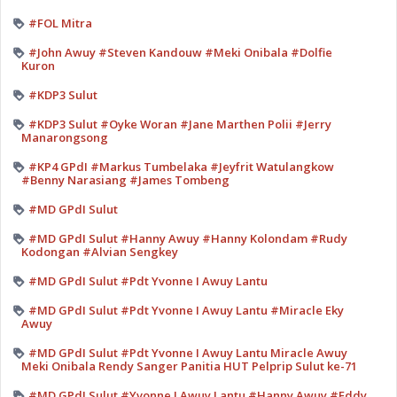
#FOL Mitra
#John Awuy #Steven Kandouw #Meki Onibala #Dolfie
Kuron
#KDP3 Sulut
#KDP3 Sulut #Oyke Woran #Jane Marthen Polii #Jerry
Manarongsong
#KP4 GPdI #Markus Tumbelaka #Jeyfrit Watulangkow
#Benny Narasiang #James Tombeng
#MD GPdI Sulut
#MD GPdI Sulut #Hanny Awuy #Hanny Kolondam #Rudy
Kodongan #Alvian Sengkey
#MD GPdI Sulut #Pdt Yvonne I Awuy Lantu
#MD GPdI Sulut #Pdt Yvonne I Awuy Lantu #Miracle Eky
Awuy
#MD GPdI Sulut #Pdt Yvonne I Awuy Lantu Miracle Awuy
Meki Onibala Rendy Sanger Panitia HUT Pelprip Sulut ke-71
#MD GPdI Sulut #Yvonne I Awuy Lantu #Hanny Awuy #Eddy