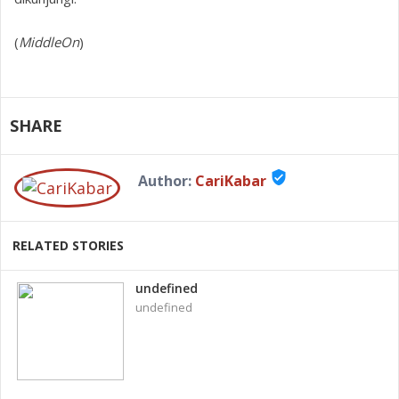
(
MiddleOn
)
SHARE
verified_user
Author:
CariKabar
RELATED STORIES
undefined
undefined