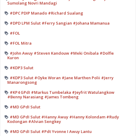
Sumolang Novri Mandagi
#DPC PDIP Manado #Richard Sualang
#DPD LPM Sulut #Ferry Sangian #Johana Mamanua
#FOL
#FOL Mitra
#John Awuy #Steven Kandouw #Meki Onibala #Dolfie
Kuron
#KDP3 Sulut
#KDP3 Sulut #Oyke Woran #Jane Marthen Polii #Jerry
Manarongsong
#KP4 GPdI #Markus Tumbelaka #Jeyfrit Watulangkow
#Benny Narasiang #James Tombeng
#MD GPdI Sulut
#MD GPdI Sulut #Hanny Awuy #Hanny Kolondam #Rudy
Kodongan #Alvian Sengkey
#MD GPdI Sulut #Pdt Yvonne I Awuy Lantu