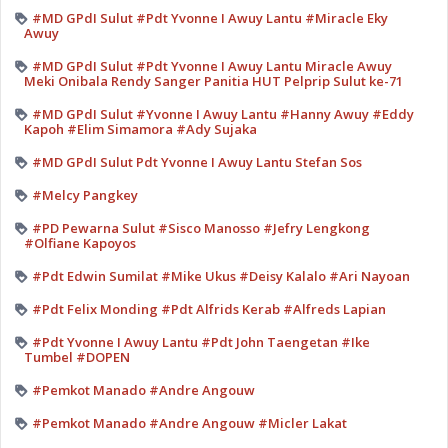
#MD GPdI Sulut #Pdt Yvonne I Awuy Lantu #Miracle Eky
Awuy
#MD GPdI Sulut #Pdt Yvonne I Awuy Lantu Miracle Awuy
Meki Onibala Rendy Sanger Panitia HUT Pelprip Sulut ke-71
#MD GPdI Sulut #Yvonne I Awuy Lantu #Hanny Awuy #Eddy
Kapoh #Elim Simamora #Ady Sujaka
#MD GPdI Sulut Pdt Yvonne I Awuy Lantu Stefan Sos
#Melcy Pangkey
#PD Pewarna Sulut #Sisco Manosso #Jefry Lengkong
#Olfiane Kapoyos
#Pdt Edwin Sumilat #Mike Ukus #Deisy Kalalo #Ari Nayoan
#Pdt Felix Monding #Pdt Alfrids Kerab #Alfreds Lapian
#Pdt Yvonne I Awuy Lantu #Pdt John Taengetan #Ike
Tumbel #DOPEN
#Pemkot Manado #Andre Angouw
#Pemkot Manado #Andre Angouw #Micler Lakat