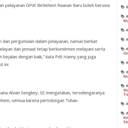
n pelayanan GPdI Betlehem Raanan Baru boleh berusia
#
#
M
#
n dan pergumulan dalam pelayanan, namun berkat
pelayan dan jemaat tetap berkomitmen melayani serta
#
On
 bejalan dengan baik," kata Pdt Hanny yang juga
#
 ini.
#
Ma
#
Wa
ksana Alvian Sengkey, SE mengatakan, terselengaranya
T
ehem, semua karena pertolongan Tuhan.
#
#
Ko
Se