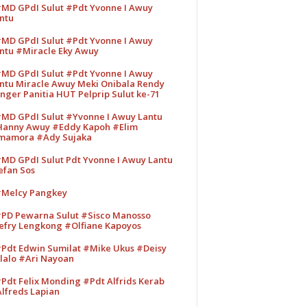
MD GPdI Sulut #Pdt Yvonne I Awuy
ntu
MD GPdI Sulut #Pdt Yvonne I Awuy
ntu #Miracle Eky Awuy
MD GPdI Sulut #Pdt Yvonne I Awuy
ntu Miracle Awuy Meki Onibala Rendy
nger Panitia HUT Pelprip Sulut ke-71
MD GPdI Sulut #Yvonne I Awuy Lantu
anny Awuy #Eddy Kapoh #Elim
mamora #Ady Sujaka
MD GPdI Sulut Pdt Yvonne I Awuy Lantu
efan Sos
Melcy Pangkey
PD Pewarna Sulut #Sisco Manosso
efry Lengkong #Olfiane Kapoyos
Pdt Edwin Sumilat #Mike Ukus #Deisy
lalo #Ari Nayoan
Pdt Felix Monding #Pdt Alfrids Kerab
lfreds Lapian