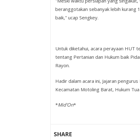
"Meski waktu persiapan yang singakat, t
beranggotakan sebanyak lebih kurang 1
baik," ucap Sengkey.
Untuk diketahui, acara perayaan HUT t
tentang Pertanian dan Hukum baik Pi
Rayon.
Hadir dalam acara ini, Jajaran penguru
Kecamatan Motoling Barat, Hukum Tua d
*
Mid'On
*
SHARE