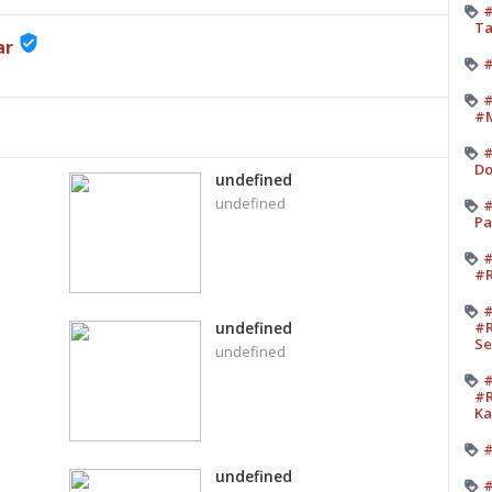
#
Ta
verified_user
ar
#
#
#M
#
Do
undefined
undefined
#
Pa
#
#R
#
#R
undefined
Se
undefined
#
#R
K
#
undefined
#