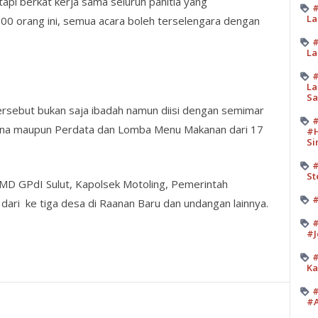
api berkat kerja sama seluruh panitia yang
#
La
00 orang ini, semua acara boleh terselengara dengan
#
La
#
La
Sa
ersebut bukan saja ibadah namun diisi dengan semimar
#
dana maupun Perdata dan Lomba Menu Makanan dari 17
#H
Si
#
St
s MD GPdI Sulut, Kapolsek Motoling, Pemerintah
#
ari ke tiga desa di Raanan Baru dan undangan lainnya.
#
#J
#
Ka
#
#A