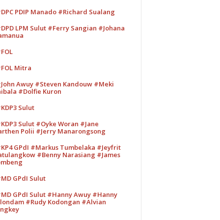
DPC PDIP Manado #Richard Sualang
DPD LPM Sulut #Ferry Sangian #Johana
amanua
#FOL
FOL Mitra
John Awuy #Steven Kandouw #Meki
ibala #Dolfie Kuron
KDP3 Sulut
KDP3 Sulut #Oyke Woran #Jane
rthen Polii #Jerry Manarongsong
KP4 GPdI #Markus Tumbelaka #Jeyfrit
tulangkow #Benny Narasiang #James
ombeng
MD GPdI Sulut
MD GPdI Sulut #Hanny Awuy #Hanny
londam #Rudy Kodongan #Alvian
ngkey