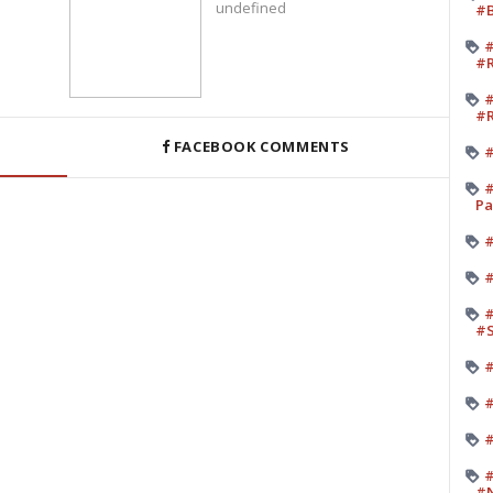
undefined
#B
#
#R
#
#R
FACEBOOK COMMENTS
#
#
Pa
#
#
#
#
#
#
#
#
#N