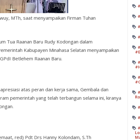
#
#
 Awuy, MTh, saat menyampaikan Firman Tuhan
#
#
ukum Tua Raanan Baru Rudy Kodongan dalam
#
Pemerintah Kabupayen Minahasa Selatan menyampaikan
#E
GPdI Betlehem Raanan Baru.
#
#H
#
#O
apresiasi atas peran dan kerja sama, Gembala dan
#
Ro
ram pemerintah yang telah terbangun selama ini, kiranya
dongan.
#
#
#
Lo
emaat, red) Pdt Drs Hanny Kolondam, S.Th
M