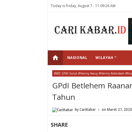
Today is Friday, August 7 -
11:09:26 AM
home
keyboard_arrow_down
NASIONAL
WILAYAH
#MD GPdI Sulut #Hanny Awuy #Hanny Kolondam #Rudy
GPdI Betlehem Raanan
Tahun
by
CariKabar
on
Maret 21, 2023
SHARE