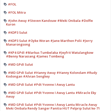
#FOL
#FOL Mitra
#John Awuy #Steven Kandouw #Meki Onibala #Dolfie
Kuron
#KDP3 Sulut
#KDP3 Sulut #Oyke Woran #Jane Marthen Polii #Jerry
Manarongsong
#KP4 GPdI #Markus Tumbelaka #Jeyfrit Watulangkow
#Benny Narasiang #James Tombeng
#MD GPdI Sulut
#MD GPdI Sulut #Hanny Awuy #Hanny Kolondam #Rudy
Kodongan #Alvian Sengkey
#MD GPdI Sulut #Pdt Yvonne I Awuy Lantu
#MD GPdI Sulut #Pdt Yvonne I Awuy Lantu #Miracle Eky
Awuy
#MD GPdI Sulut #Pdt Yvonne I Awuy Lantu Miracle Awuy
Meki Onibala Rendy Sanger Panitia HUT Pelprip Sulut ke-71