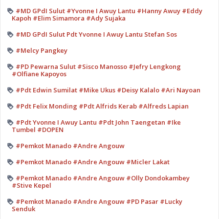
#MD GPdI Sulut #Yvonne I Awuy Lantu #Hanny Awuy #Eddy
Kapoh #Elim Simamora #Ady Sujaka
#MD GPdI Sulut Pdt Yvonne I Awuy Lantu Stefan Sos
#Melcy Pangkey
#PD Pewarna Sulut #Sisco Manosso #Jefry Lengkong
#Olfiane Kapoyos
#Pdt Edwin Sumilat #Mike Ukus #Deisy Kalalo #Ari Nayoan
#Pdt Felix Monding #Pdt Alfrids Kerab #Alfreds Lapian
#Pdt Yvonne I Awuy Lantu #Pdt John Taengetan #Ike
Tumbel #DOPEN
#Pemkot Manado #Andre Angouw
#Pemkot Manado #Andre Angouw #Micler Lakat
#Pemkot Manado #Andre Angouw #Olly Dondokambey
#Stive Kepel
#Pemkot Manado #Andre Angouw #PD Pasar #Lucky
Senduk