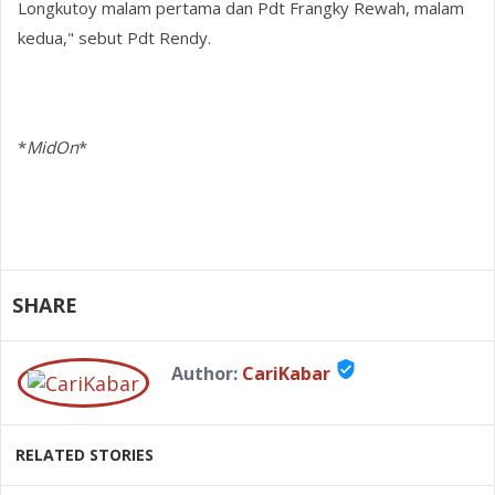
Longkutoy malam pertama dan Pdt Frangky Rewah, malam
kedua," sebut Pdt Rendy.
*
MidOn
*
SHARE
verified_user
Author:
CariKabar
RELATED STORIES