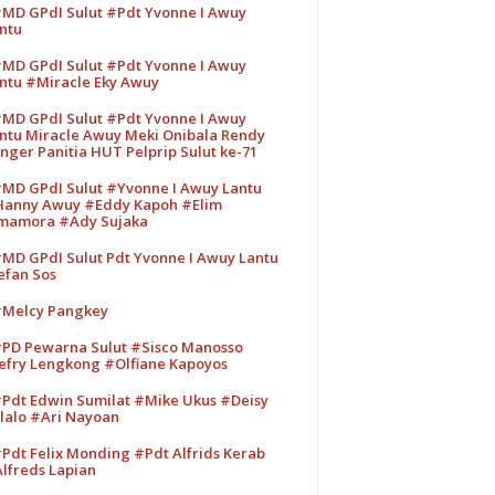
MD GPdI Sulut #Pdt Yvonne I Awuy
ntu
MD GPdI Sulut #Pdt Yvonne I Awuy
ntu #Miracle Eky Awuy
MD GPdI Sulut #Pdt Yvonne I Awuy
ntu Miracle Awuy Meki Onibala Rendy
nger Panitia HUT Pelprip Sulut ke-71
MD GPdI Sulut #Yvonne I Awuy Lantu
anny Awuy #Eddy Kapoh #Elim
mamora #Ady Sujaka
MD GPdI Sulut Pdt Yvonne I Awuy Lantu
efan Sos
Melcy Pangkey
PD Pewarna Sulut #Sisco Manosso
efry Lengkong #Olfiane Kapoyos
Pdt Edwin Sumilat #Mike Ukus #Deisy
lalo #Ari Nayoan
Pdt Felix Monding #Pdt Alfrids Kerab
lfreds Lapian