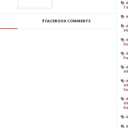
#
Ta
#
FACEBOOK COMMENTS
#
#M
#
Do
#
Pa
#
#R
#
#R
Se
#
#R
K
#
#