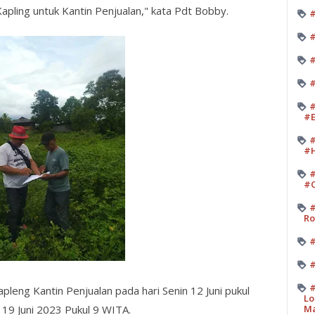
ling untuk Kantin Penjualan," kata Pdt Bobby.
#
#
#
#
#
#E
#
#H
#
#O
#
Ro
#
#
#
eng Kantin Penjualan pada hari Senin 12 Juni pukul
Lo
19 Juni 2023 Pukul 9 WITA.
M