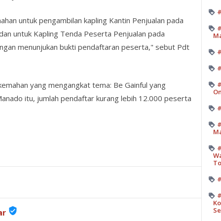
#
ahan untuk pengambilan kapling Kantin Penjualan pada
#
 dan untuk Kapling Tenda Peserta Penjualan pada
M
engan menunjukan bukti pendaftaran peserta," sebut Pdt
#
rkemahan yang mengangkat tema: Be Gainful yang
#
On
anado itu, jumlah pendaftar kurang lebih 12.000 peserta
#
#
Ma
#
Wa
T
#
#
Ko
verified_user
Se
ar