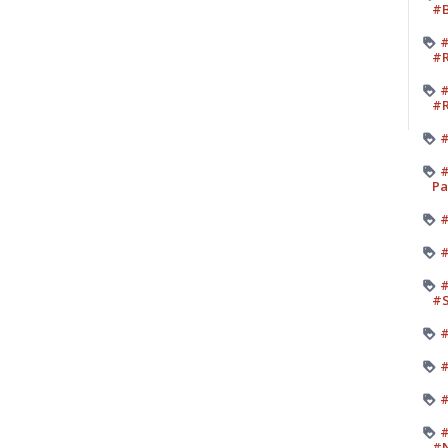
#B
#
#R
#
#R
#
#
Pa
#
#
#
#
#
#
#
#
#N