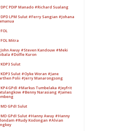
DPC PDIP Manado #Richard Sualang
DPD LPM Sulut #Ferry Sangian #Johana
amanua
#FOL
FOL Mitra
John Awuy #Steven Kandouw #Meki
ibala #Dolfie Kuron
KDP3 Sulut
KDP3 Sulut #Oyke Woran #Jane
rthen Polii #Jerry Manarongsong
KP4 GPdI #Markus Tumbelaka #Jeyfrit
tulangkow #Benny Narasiang #James
ombeng
MD GPdI Sulut
MD GPdI Sulut #Hanny Awuy #Hanny
londam #Rudy Kodongan #Alvian
ngkey