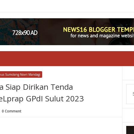
nus Sumolang Novri Mandagi
a Siap Dirikan Tenda
Lprap GPdI Sulut 2023
0 Comment