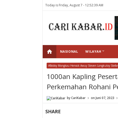
Today is Friday, August 7 -
12:52:39 AM
home
keyboard_arrow_down
NASIONAL
WILAYAH
#Bobby Mongkau Henock Awuy Steven Longkutoy Stefa
1000an Kapling Pesert
Perkemahan Rohani Pe
by
CariKabar
on
Juni 07, 2023
SHARE