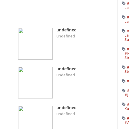
#
La
#
La
undefined
#
La
undefined
Sa
#
#H
Si
#
undefined
St
undefined
#
#
#J
#
undefined
Ka
undefined
#
#A