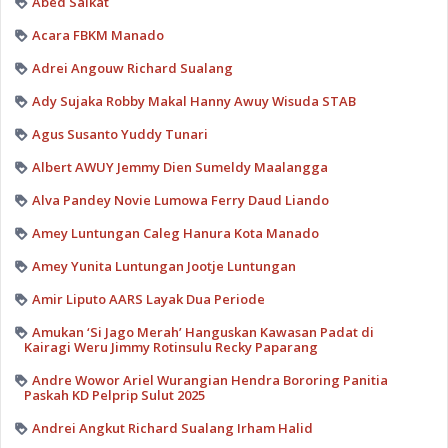
Abed Saikat
Acara FBKM Manado
Adrei Angouw Richard Sualang
Ady Sujaka Robby Makal Hanny Awuy Wisuda STAB
Agus Susanto Yuddy Tunari
Albert AWUY Jemmy Dien Sumeldy Maalangga
Alva Pandey Novie Lumowa Ferry Daud Liando
Amey Luntungan Caleg Hanura Kota Manado
Amey Yunita Luntungan Jootje Luntungan
Amir Liputo AARS Layak Dua Periode
Amukan ‘Si Jago Merah’ Hanguskan Kawasan Padat di
Kairagi Weru Jimmy Rotinsulu Recky Paparang
Andre Wowor Ariel Wurangian Hendra Bororing Panitia
Paskah KD Pelprip Sulut 2025
Andrei Angkut Richard Sualang Irham Halid