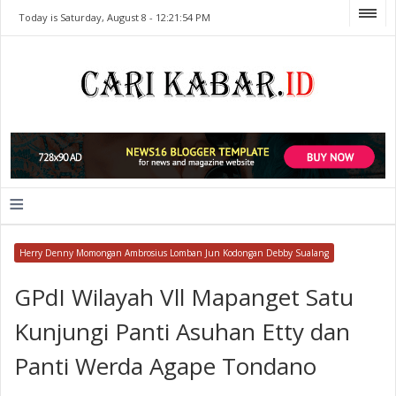
Today is Saturday, August 8 -
12:21:54 PM
≡
Herry Denny Momongan Ambrosius Lomban Jun Kodongan Debby Sualang
GPdI Wilayah Vll Mapanget Satu
Kunjungi Panti Asuhan Etty dan
Panti Werda Agape Tondano