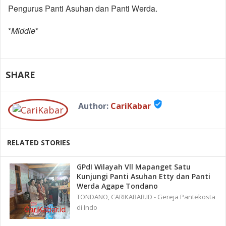
Pengurus Panti Asuhan dan Panti Werda.
*
Middle
*
SHARE
verified_user
Author:
CariKabar
RELATED STORIES
GPdI Wilayah Vll Mapanget Satu
Kunjungi Panti Asuhan Etty dan Panti
Werda Agape Tondano
TONDANO, CARIKABAR.ID - Gereja Pantekosta
di Indo