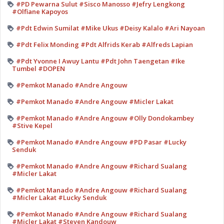
#PD Pewarna Sulut #Sisco Manosso #Jefry Lengkong
#Olfiane Kapoyos
#Pdt Edwin Sumilat #Mike Ukus #Deisy Kalalo #Ari Nayoan
#Pdt Felix Monding #Pdt Alfrids Kerab #Alfreds Lapian
#Pdt Yvonne I Awuy Lantu #Pdt John Taengetan #Ike
Tumbel #DOPEN
#Pemkot Manado #Andre Angouw
#Pemkot Manado #Andre Angouw #Micler Lakat
#Pemkot Manado #Andre Angouw #Olly Dondokambey
#Stive Kepel
#Pemkot Manado #Andre Angouw #PD Pasar #Lucky
Senduk
#Pemkot Manado #Andre Angouw #Richard Sualang
#Micler Lakat
#Pemkot Manado #Andre Angouw #Richard Sualang
#Micler Lakat #Lucky Senduk
#Pemkot Manado #Andre Angouw #Richard Sualang
#Micler Lakat #Steven Kandouw