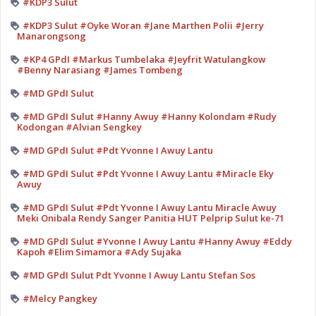
#KDP3 Sulut
#KDP3 Sulut #Oyke Woran #Jane Marthen Polii #Jerry
Manarongsong
#KP4 GPdI #Markus Tumbelaka #Jeyfrit Watulangkow
#Benny Narasiang #James Tombeng
#MD GPdI Sulut
#MD GPdI Sulut #Hanny Awuy #Hanny Kolondam #Rudy
Kodongan #Alvian Sengkey
#MD GPdI Sulut #Pdt Yvonne I Awuy Lantu
#MD GPdI Sulut #Pdt Yvonne I Awuy Lantu #Miracle Eky
Awuy
#MD GPdI Sulut #Pdt Yvonne I Awuy Lantu Miracle Awuy
Meki Onibala Rendy Sanger Panitia HUT Pelprip Sulut ke-71
#MD GPdI Sulut #Yvonne I Awuy Lantu #Hanny Awuy #Eddy
Kapoh #Elim Simamora #Ady Sujaka
#MD GPdI Sulut Pdt Yvonne I Awuy Lantu Stefan Sos
#Melcy Pangkey