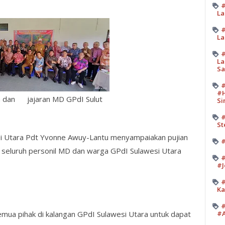
#
La
#
La
#
La
Sa
#
#H
 dan jajaran MD GPdI Sulut
Si
#
St
i Utara Pdt Yvonne Awuy-Lantu menyampaiakan pujian
#
 seluruh personil MD dan warga GPdI Sulawesi Utara
#
#J
#
Ka
#
emua pihak di kalangan GPdI Sulawesi Utara untuk dapat
#A