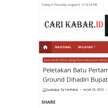
Today is Thursday, August 6 -
5:16:18 PM
home
keyboard_arrow_down
NASIONAL
WILAYAH
Joune Ganda Denny Lolong Yvonne Awuy-Lantu Hanny A
Peletakan Batu Perta
Ground Dihadiri Bupat
by
CariKabar
on
Juli 25, 2023
SHARE