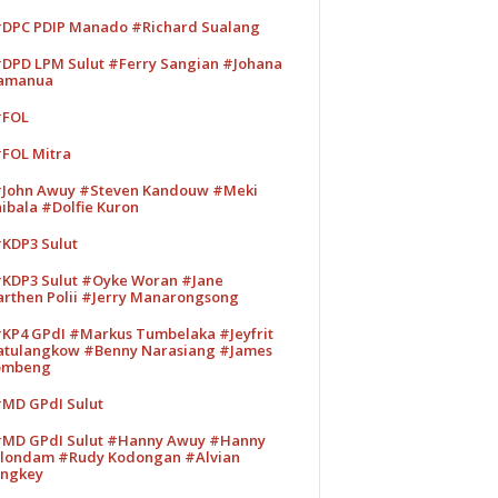
DPC PDIP Manado #Richard Sualang
DPD LPM Sulut #Ferry Sangian #Johana
amanua
#FOL
FOL Mitra
John Awuy #Steven Kandouw #Meki
ibala #Dolfie Kuron
KDP3 Sulut
KDP3 Sulut #Oyke Woran #Jane
rthen Polii #Jerry Manarongsong
KP4 GPdI #Markus Tumbelaka #Jeyfrit
tulangkow #Benny Narasiang #James
ombeng
MD GPdI Sulut
MD GPdI Sulut #Hanny Awuy #Hanny
londam #Rudy Kodongan #Alvian
ngkey