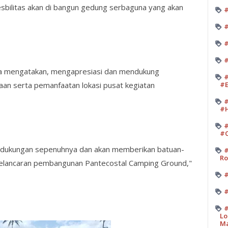
esbilitas akan di bangun gedung serbaguna yang akan
#
#
#
#
a mengatakan, mengapresiasi dan mendukung
#
an serta pemanfaatan lokasi pusat kegiatan
#E
#
#H
#
#O
 dukungan sepenuhnya dan akan memberikan batuan-
#
Ro
 kelancaran pembangunan Pantecostal Camping Ground,"
#
#
#
Lo
M