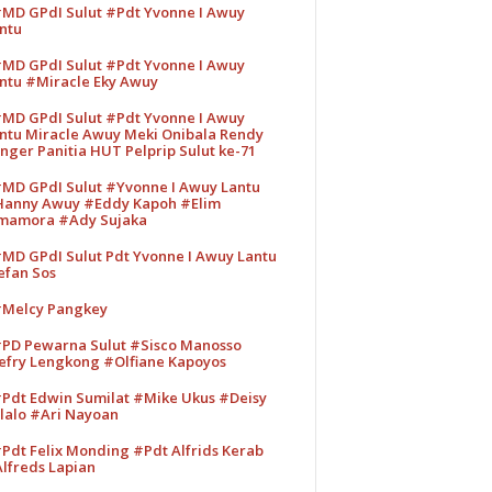
MD GPdI Sulut #Pdt Yvonne I Awuy
ntu
MD GPdI Sulut #Pdt Yvonne I Awuy
ntu #Miracle Eky Awuy
MD GPdI Sulut #Pdt Yvonne I Awuy
ntu Miracle Awuy Meki Onibala Rendy
nger Panitia HUT Pelprip Sulut ke-71
MD GPdI Sulut #Yvonne I Awuy Lantu
anny Awuy #Eddy Kapoh #Elim
mamora #Ady Sujaka
MD GPdI Sulut Pdt Yvonne I Awuy Lantu
efan Sos
Melcy Pangkey
PD Pewarna Sulut #Sisco Manosso
efry Lengkong #Olfiane Kapoyos
Pdt Edwin Sumilat #Mike Ukus #Deisy
lalo #Ari Nayoan
Pdt Felix Monding #Pdt Alfrids Kerab
lfreds Lapian