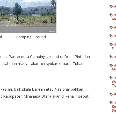
#
#
M
#
costal Camping Ground
#
On
kasi Pantecosta Camping ground di Desa Pinili dan
#
rintah dan masyarakat bersyukur kepada Tuhan.
#
Ma
#
Wa
T
kasi ini, baik skala Dareah atau Nasional bahkan
#
t Kabupaten Minahasa Utara akan di kenal," sebut
#
Ko
Se