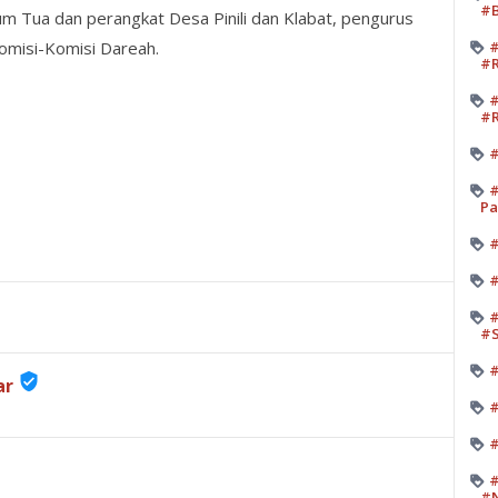
#B
 Tua dan perangkat Desa Pinili dan Klabat, pengurus
omisi-Komisi Dareah.
#
#R
#
#R
#
#
Pa
#
#
#
#
#
verified_user
ar
#
#
#
#N