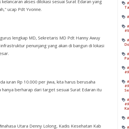
k kelancaran akses dilokasi sesuai Surat Edaran yang
#
Ta
ah," ucap Pdt Yvonne.
#
#
#M
ngurus lengkap MD, Sekretaris MD Pdt Hanny Awuy
#
Do
nfrastruktur penunjang yang akan di bangun di lokasi
esar.
#
Pa
#
#R
da iuran Rp 10.000 per jiwa, kita harus berusaha
#
#R
 hanya berharap dari target sesuai Surat Edaran itu
Se
#
#R
K
#
Minahasa Utara Denny Lolong, Kadis Kesehatan Kab
#