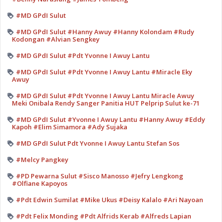
#MD GPdI Sulut
#MD GPdI Sulut #Hanny Awuy #Hanny Kolondam #Rudy
Kodongan #Alvian Sengkey
#MD GPdI Sulut #Pdt Yvonne I Awuy Lantu
#MD GPdI Sulut #Pdt Yvonne I Awuy Lantu #Miracle Eky
Awuy
#MD GPdI Sulut #Pdt Yvonne I Awuy Lantu Miracle Awuy
Meki Onibala Rendy Sanger Panitia HUT Pelprip Sulut ke-71
#MD GPdI Sulut #Yvonne I Awuy Lantu #Hanny Awuy #Eddy
Kapoh #Elim Simamora #Ady Sujaka
#MD GPdI Sulut Pdt Yvonne I Awuy Lantu Stefan Sos
#Melcy Pangkey
#PD Pewarna Sulut #Sisco Manosso #Jefry Lengkong
#Olfiane Kapoyos
#Pdt Edwin Sumilat #Mike Ukus #Deisy Kalalo #Ari Nayoan
#Pdt Felix Monding #Pdt Alfrids Kerab #Alfreds Lapian