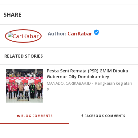
SHARE
verified_user
Author:
CariKabar
RELATED STORIES
Pesta Seni Remaja (PSR) GMIM Dibuka
Gubernur Olly Dondokambey
MANADO, CARIKABAR.ID - Rangkaian kegiatan
P
BLOG COMMENTS
FACEBOOK COMMENTS