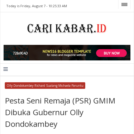
Today is Friday, August 7 -
10:25:33 AM
≡
Olly Dondokambey Richard Sualang Michaela Paruntu
Pesta Seni Remaja (PSR) GMIM
Dibuka Gubernur Olly
Dondokambey