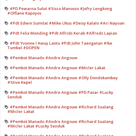
#PD Pewarna Sulut #Sisco Manosso #Jefry Lengkong
#Olfiane Kapoyos
#Pdt Edwin Sumilat #Mike Ukus #Deisy Kalalo #Ari Nayoan
#Pdt Felix Monding #Pdt Alfrids Kerab #Alfreds Lapian
#Pdt Yvonne I Awuy Lantu #Pdt John Taengetan #Ike
Tumbel #DOPEN
#Pemkot Manado #Andre Angouw
#Pemkot Manado #Andre Angouw #Micler Lakat
#Pemkot Manado #Andre Angouw #Olly Dondokambey
#Stive Kepel
#Pemkot Manado #Andre Angouw #PD Pasar #Lucky
Senduk
#Pemkot Manado #Andre Angouw #Richard Sualang
#Micler Lakat
#Pemkot Manado #Andre Angouw #Richard Sualang
#Micler Lakat #Lucky Senduk