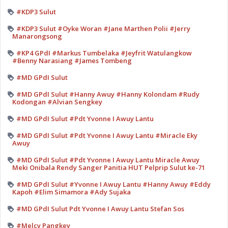
#KDP3 Sulut
#KDP3 Sulut #Oyke Woran #Jane Marthen Polii #Jerry
Manarongsong
#KP4 GPdI #Markus Tumbelaka #Jeyfrit Watulangkow
#Benny Narasiang #James Tombeng
#MD GPdI Sulut
#MD GPdI Sulut #Hanny Awuy #Hanny Kolondam #Rudy
Kodongan #Alvian Sengkey
#MD GPdI Sulut #Pdt Yvonne I Awuy Lantu
#MD GPdI Sulut #Pdt Yvonne I Awuy Lantu #Miracle Eky
Awuy
#MD GPdI Sulut #Pdt Yvonne I Awuy Lantu Miracle Awuy
Meki Onibala Rendy Sanger Panitia HUT Pelprip Sulut ke-71
#MD GPdI Sulut #Yvonne I Awuy Lantu #Hanny Awuy #Eddy
Kapoh #Elim Simamora #Ady Sujaka
#MD GPdI Sulut Pdt Yvonne I Awuy Lantu Stefan Sos
#Melcy Pangkey