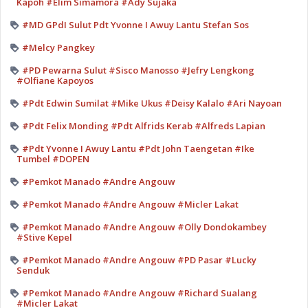
Kapoh #Elim Simamora #Ady Sujaka
#MD GPdI Sulut Pdt Yvonne I Awuy Lantu Stefan Sos
#Melcy Pangkey
#PD Pewarna Sulut #Sisco Manosso #Jefry Lengkong
#Olfiane Kapoyos
#Pdt Edwin Sumilat #Mike Ukus #Deisy Kalalo #Ari Nayoan
#Pdt Felix Monding #Pdt Alfrids Kerab #Alfreds Lapian
#Pdt Yvonne I Awuy Lantu #Pdt John Taengetan #Ike
Tumbel #DOPEN
#Pemkot Manado #Andre Angouw
#Pemkot Manado #Andre Angouw #Micler Lakat
#Pemkot Manado #Andre Angouw #Olly Dondokambey
#Stive Kepel
#Pemkot Manado #Andre Angouw #PD Pasar #Lucky
Senduk
#Pemkot Manado #Andre Angouw #Richard Sualang
#Micler Lakat