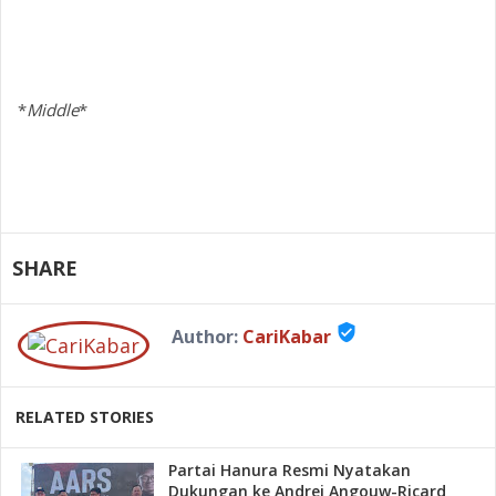
*
Middle
*
SHARE
verified_user
Author:
CariKabar
RELATED STORIES
Partai Hanura Resmi Nyatakan
Dukungan ke Andrei Angouw-Ricard