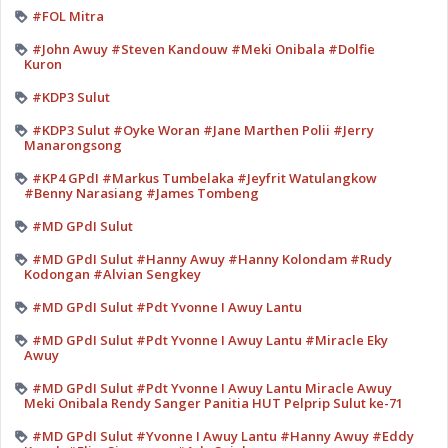
#FOL Mitra
#John Awuy #Steven Kandouw #Meki Onibala #Dolfie
Kuron
#KDP3 Sulut
#KDP3 Sulut #Oyke Woran #Jane Marthen Polii #Jerry
Manarongsong
#KP4 GPdI #Markus Tumbelaka #Jeyfrit Watulangkow
#Benny Narasiang #James Tombeng
#MD GPdI Sulut
#MD GPdI Sulut #Hanny Awuy #Hanny Kolondam #Rudy
Kodongan #Alvian Sengkey
#MD GPdI Sulut #Pdt Yvonne I Awuy Lantu
#MD GPdI Sulut #Pdt Yvonne I Awuy Lantu #Miracle Eky
Awuy
#MD GPdI Sulut #Pdt Yvonne I Awuy Lantu Miracle Awuy
Meki Onibala Rendy Sanger Panitia HUT Pelprip Sulut ke-71
#MD GPdI Sulut #Yvonne I Awuy Lantu #Hanny Awuy #Eddy