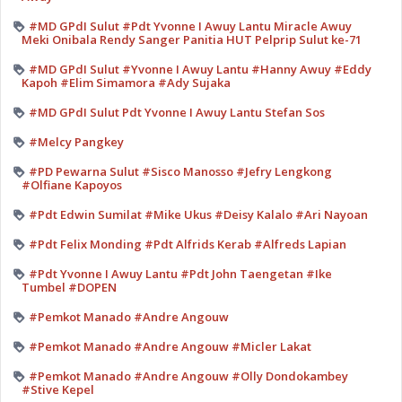
#MD GPdI Sulut #Pdt Yvonne I Awuy Lantu Miracle Awuy
Meki Onibala Rendy Sanger Panitia HUT Pelprip Sulut ke-71
#MD GPdI Sulut #Yvonne I Awuy Lantu #Hanny Awuy #Eddy
Kapoh #Elim Simamora #Ady Sujaka
#MD GPdI Sulut Pdt Yvonne I Awuy Lantu Stefan Sos
#Melcy Pangkey
#PD Pewarna Sulut #Sisco Manosso #Jefry Lengkong
#Olfiane Kapoyos
#Pdt Edwin Sumilat #Mike Ukus #Deisy Kalalo #Ari Nayoan
#Pdt Felix Monding #Pdt Alfrids Kerab #Alfreds Lapian
#Pdt Yvonne I Awuy Lantu #Pdt John Taengetan #Ike
Tumbel #DOPEN
#Pemkot Manado #Andre Angouw
#Pemkot Manado #Andre Angouw #Micler Lakat
#Pemkot Manado #Andre Angouw #Olly Dondokambey
#Stive Kepel