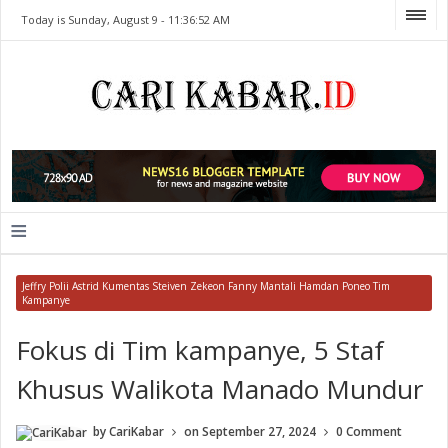
Today is Sunday, August 9 -
11:36:52 AM
≡
Jeffry Polii Astrid Kumentas Steiven Zekeon Fanny Mantali Hamdan Poneo Tim
Kampanye
Fokus di Tim kampanye, 5 Staf
Khusus Walikota Manado Mundur
by
CariKabar
on
September 27, 2024
0 Comment