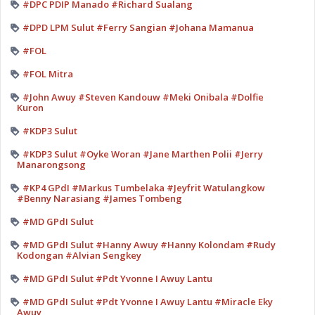
#DPC PDIP Manado #Richard Sualang
#DPD LPM Sulut #Ferry Sangian #Johana Mamanua
#FOL
#FOL Mitra
#John Awuy #Steven Kandouw #Meki Onibala #Dolfie
Kuron
#KDP3 Sulut
#KDP3 Sulut #Oyke Woran #Jane Marthen Polii #Jerry
Manarongsong
#KP4 GPdI #Markus Tumbelaka #Jeyfrit Watulangkow
#Benny Narasiang #James Tombeng
#MD GPdI Sulut
#MD GPdI Sulut #Hanny Awuy #Hanny Kolondam #Rudy
Kodongan #Alvian Sengkey
#MD GPdI Sulut #Pdt Yvonne I Awuy Lantu
#MD GPdI Sulut #Pdt Yvonne I Awuy Lantu #Miracle Eky
Awuy