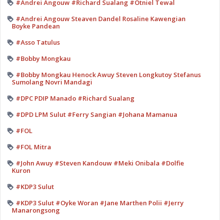
#Andrei Angouw #Richard Sualang #Otniel Tewal
#Andrei Angouw Steaven Dandel Rosaline Kawengian
Boyke Pandean
#Asso Tatulus
#Bobby Mongkau
#Bobby Mongkau Henock Awuy Steven Longkutoy Stefanus
Sumolang Novri Mandagi
#DPC PDIP Manado #Richard Sualang
#DPD LPM Sulut #Ferry Sangian #Johana Mamanua
#FOL
#FOL Mitra
#John Awuy #Steven Kandouw #Meki Onibala #Dolfie
Kuron
#KDP3 Sulut
#KDP3 Sulut #Oyke Woran #Jane Marthen Polii #Jerry
Manarongsong