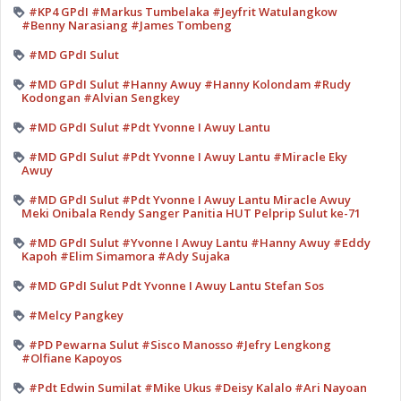
#KP4 GPdI #Markus Tumbelaka #Jeyfrit Watulangkow
#Benny Narasiang #James Tombeng
#MD GPdI Sulut
#MD GPdI Sulut #Hanny Awuy #Hanny Kolondam #Rudy
Kodongan #Alvian Sengkey
#MD GPdI Sulut #Pdt Yvonne I Awuy Lantu
#MD GPdI Sulut #Pdt Yvonne I Awuy Lantu #Miracle Eky
Awuy
#MD GPdI Sulut #Pdt Yvonne I Awuy Lantu Miracle Awuy
Meki Onibala Rendy Sanger Panitia HUT Pelprip Sulut ke-71
#MD GPdI Sulut #Yvonne I Awuy Lantu #Hanny Awuy #Eddy
Kapoh #Elim Simamora #Ady Sujaka
#MD GPdI Sulut Pdt Yvonne I Awuy Lantu Stefan Sos
#Melcy Pangkey
#PD Pewarna Sulut #Sisco Manosso #Jefry Lengkong
#Olfiane Kapoyos
#Pdt Edwin Sumilat #Mike Ukus #Deisy Kalalo #Ari Nayoan