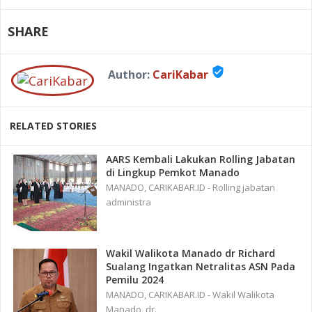
SHARE
verified_user
Author:
CariKabar
RELATED STORIES
AARS Kembali Lakukan Rolling Jabatan
di Lingkup Pemkot Manado
MANADO, CARIKABAR.ID - Rolling jabatan
administra
Wakil Walikota Manado dr Richard
Sualang Ingatkan Netralitas ASN Pada
Pemilu 2024
MANADO, CARIKABAR.ID - Wakil Walikota
Manado, dr.