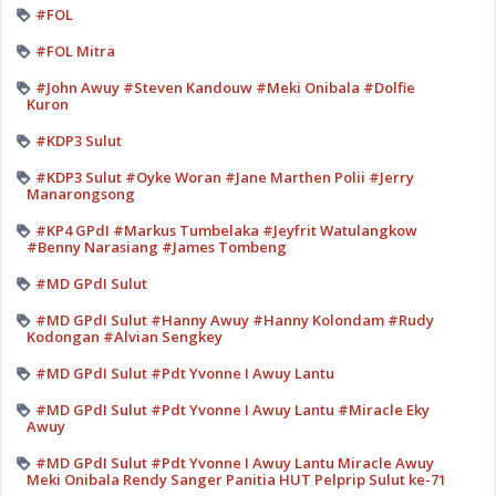
#FOL
#FOL Mitra
#John Awuy #Steven Kandouw #Meki Onibala #Dolfie
Kuron
#KDP3 Sulut
#KDP3 Sulut #Oyke Woran #Jane Marthen Polii #Jerry
Manarongsong
#KP4 GPdI #Markus Tumbelaka #Jeyfrit Watulangkow
#Benny Narasiang #James Tombeng
#MD GPdI Sulut
#MD GPdI Sulut #Hanny Awuy #Hanny Kolondam #Rudy
Kodongan #Alvian Sengkey
#MD GPdI Sulut #Pdt Yvonne I Awuy Lantu
#MD GPdI Sulut #Pdt Yvonne I Awuy Lantu #Miracle Eky
Awuy
#MD GPdI Sulut #Pdt Yvonne I Awuy Lantu Miracle Awuy
Meki Onibala Rendy Sanger Panitia HUT Pelprip Sulut ke-71