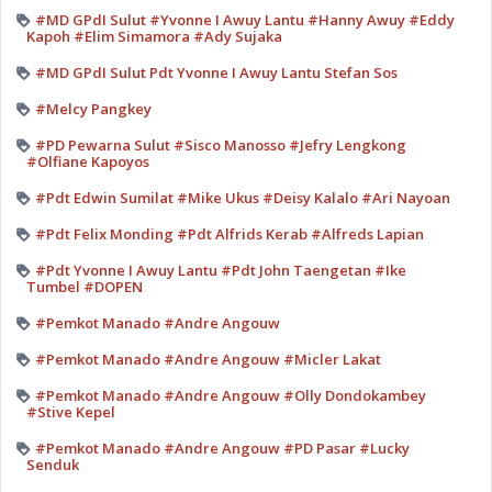
#MD GPdI Sulut #Yvonne I Awuy Lantu #Hanny Awuy #Eddy
Kapoh #Elim Simamora #Ady Sujaka
#MD GPdI Sulut Pdt Yvonne I Awuy Lantu Stefan Sos
#Melcy Pangkey
#PD Pewarna Sulut #Sisco Manosso #Jefry Lengkong
#Olfiane Kapoyos
#Pdt Edwin Sumilat #Mike Ukus #Deisy Kalalo #Ari Nayoan
#Pdt Felix Monding #Pdt Alfrids Kerab #Alfreds Lapian
#Pdt Yvonne I Awuy Lantu #Pdt John Taengetan #Ike
Tumbel #DOPEN
#Pemkot Manado #Andre Angouw
#Pemkot Manado #Andre Angouw #Micler Lakat
#Pemkot Manado #Andre Angouw #Olly Dondokambey
#Stive Kepel
#Pemkot Manado #Andre Angouw #PD Pasar #Lucky
Senduk