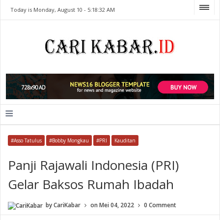
Today is Monday, August 10 -
5:18:32 AM
≡
#Asso Tatulus
#Bobby Mongkau
#PRI
Kauditan
Panji Rajawali Indonesia (PRI)
Gelar Baksos Rumah Ibadah
by
CariKabar
on
Mei 04, 2022
0 Comment