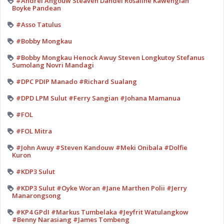
#Andrei Angouw Steaven Dandel Rosaline Kawengian
Boyke Pandean
#Asso Tatulus
#Bobby Mongkau
#Bobby Mongkau Henock Awuy Steven Longkutoy Stefanus
Sumolang Novri Mandagi
#DPC PDIP Manado #Richard Sualang
#DPD LPM Sulut #Ferry Sangian #Johana Mamanua
#FOL
#FOL Mitra
#John Awuy #Steven Kandouw #Meki Onibala #Dolfie
Kuron
#KDP3 Sulut
#KDP3 Sulut #Oyke Woran #Jane Marthen Polii #Jerry
Manarongsong
#KP4 GPdI #Markus Tumbelaka #Jeyfrit Watulangkow
#Benny Narasiang #James Tombeng