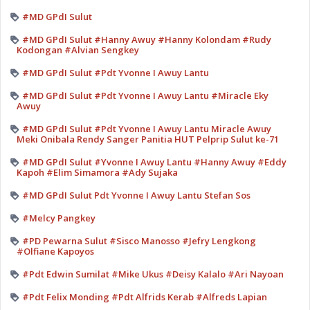
#MD GPdI Sulut
#MD GPdI Sulut #Hanny Awuy #Hanny Kolondam #Rudy
Kodongan #Alvian Sengkey
#MD GPdI Sulut #Pdt Yvonne I Awuy Lantu
#MD GPdI Sulut #Pdt Yvonne I Awuy Lantu #Miracle Eky
Awuy
#MD GPdI Sulut #Pdt Yvonne I Awuy Lantu Miracle Awuy
Meki Onibala Rendy Sanger Panitia HUT Pelprip Sulut ke-71
#MD GPdI Sulut #Yvonne I Awuy Lantu #Hanny Awuy #Eddy
Kapoh #Elim Simamora #Ady Sujaka
#MD GPdI Sulut Pdt Yvonne I Awuy Lantu Stefan Sos
#Melcy Pangkey
#PD Pewarna Sulut #Sisco Manosso #Jefry Lengkong
#Olfiane Kapoyos
#Pdt Edwin Sumilat #Mike Ukus #Deisy Kalalo #Ari Nayoan
#Pdt Felix Monding #Pdt Alfrids Kerab #Alfreds Lapian