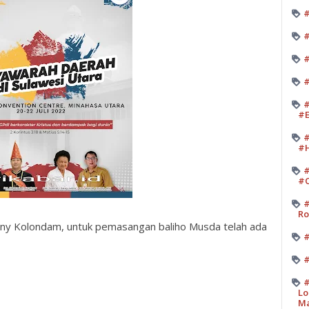
#
#
#
#
#
#E
#
#H
#
#O
#
Ro
nny Kolondam, untuk pemasangan baliho Musda telah ada
#
#
#
Lo
M