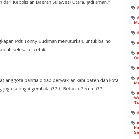
 dari Kepolisian Daerah Sulawesi Utara, jadi aman,"
#
#
M
ngkapan Pdt Tonny Budiman menuturkan, untuk baliho
#
udah selesai di cetak.
#
On
#
#
ewat anggota panitia ditiap perwakilan kabupaten dan kota
Ma
ng juga sebagai gembala GPdI Betania Perum GPI
#
Wa
T
#
#
Ko
Se