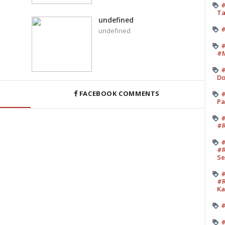
#
Ta
undefined
#
undefined
#
#M
#
Do
FACEBOOK COMMENTS
#
Pa
#
#R
#
#R
Se
#
#R
K
#
#