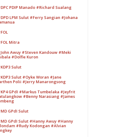
DPC PDIP Manado #Richard Sualang
DPD LPM Sulut #Ferry Sangian #Johana
amanua
#FOL
FOL Mitra
John Awuy #Steven Kandouw #Meki
ibala #Dolfie Kuron
KDP3 Sulut
KDP3 Sulut #Oyke Woran #Jane
rthen Polii #Jerry Manarongsong
KP4 GPdI #Markus Tumbelaka #Jeyfrit
tulangkow #Benny Narasiang #James
ombeng
MD GPdI Sulut
MD GPdI Sulut #Hanny Awuy #Hanny
londam #Rudy Kodongan #Alvian
ngkey