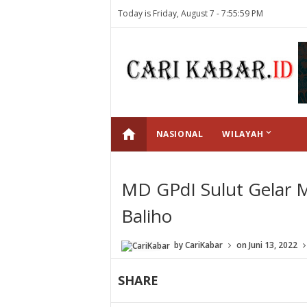
Today is Friday, August 7 -
7:55:59 PM
home
keyboard_arrow_down
NASIONAL
WILAYAH
MD GPdI Sulut Gelar M
Baliho
by
CariKabar
on
Juni 13, 2022
SHARE