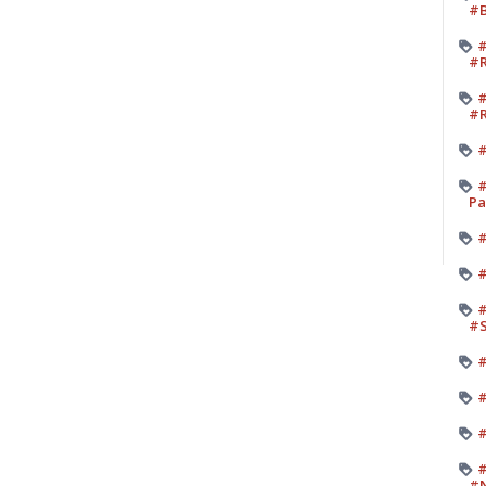
#B
#
#R
#
#R
#
#
Pa
#
#
#
#
#
#
#
#
#N