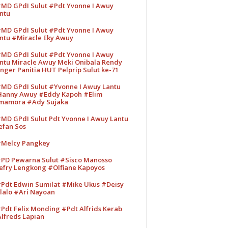
MD GPdI Sulut #Pdt Yvonne I Awuy
ntu
MD GPdI Sulut #Pdt Yvonne I Awuy
ntu #Miracle Eky Awuy
MD GPdI Sulut #Pdt Yvonne I Awuy
ntu Miracle Awuy Meki Onibala Rendy
nger Panitia HUT Pelprip Sulut ke-71
MD GPdI Sulut #Yvonne I Awuy Lantu
anny Awuy #Eddy Kapoh #Elim
mamora #Ady Sujaka
MD GPdI Sulut Pdt Yvonne I Awuy Lantu
efan Sos
Melcy Pangkey
PD Pewarna Sulut #Sisco Manosso
efry Lengkong #Olfiane Kapoyos
Pdt Edwin Sumilat #Mike Ukus #Deisy
lalo #Ari Nayoan
Pdt Felix Monding #Pdt Alfrids Kerab
lfreds Lapian