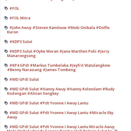
#FOL
#FOL Mitra
#John Awuy #Steven Kandouw #Meki Onibala #Dolfie
Kuron
#KDP3 Sulut
#KDP3 Sulut #Oyke Woran #Jane Marthen Polii #Jerry
Manarongsong
#KP4 GPdI #Markus Tumbelaka #Jeyfrit Watulangkow
#Benny Narasiang #James Tombeng
#MD GPdI Sulut
#MD GPdI Sulut #Hanny Awuy #Hanny Kolondam #Rudy
Kodongan #Alvian Sengkey
#MD GPdI Sulut #Pdt Yvonne I Awuy Lantu
#MD GPdI Sulut #Pdt Yvonne I Awuy Lantu #Miracle Eky
Awuy
#MD GPdI Sulut #Pdt Yvonne I Awuy Lantu Miracle Awuy
Meki Onibala Rendy Sanger Panitia HUT Pelprip Sulut ke-71