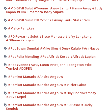
#MD GPdI Sulut #Yvonne I Awuy Lantu #Hanny Awuy #Eddy
Kapoh #Elim Simamora #Ady Sujaka
#MD GPdI Sulut Pdt Yvonne I Awuy Lantu Stefan Sos
#Melcy Pangkey
#PD Pewarna Sulut #Sisco Manosso #Jefry Lengkong
#Olfiane Kapoyos
#Pdt Edwin Sumilat #Mike Ukus #Deisy Kalalo #Ari Nayoan
#Pdt Felix Monding #Pdt Alfrids Kerab #Alfreds Lapian
#Pdt Yvonne I Awuy Lantu #Pdt John Taengetan #Ike
Tumbel #DOPEN
#Pemkot Manado #Andre Angouw
#Pemkot Manado #Andre Angouw #Micler Lakat
#Pemkot Manado #Andre Angouw #Olly Dondokambey
#Stive Kepel
#Pemkot Manado #Andre Angouw #PD Pasar #Lucky
Senduk