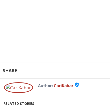
SHARE
verified_user
Author:
CariKabar
RELATED STORIES