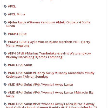
#FOL
#FOL Mitra
#John Awuy #Steven Kandouw #Meki Onibala #Dolfie
Kuron
#KDP3 Sulut
#KDP3 Sulut #Oyke Woran #Jane Marthen Polii #Jerry
Manarongsong
#KP4 GPdI #Markus Tumbelaka #Jeyfrit Watulangkow
#Benny Narasiang #James Tombeng
#MD GPdI Sulut
#MD GPdI Sulut #Hanny Awuy #Hanny Kolondam #Rudy
Kodongan #Alvian Sengkey
#MD GPdI Sulut #Pdt Yvonne I Awuy Lantu
#MD GPdI Sulut #Pdt Yvonne I Awuy Lantu #Miracle Eky
Awuy
#MD GPdI Sulut #Pdt Yvonne I Awuy Lantu Miracle Awuy
Meki Onibala Rendy Sanger Panitia HUT Pelprip Sulut ke-71