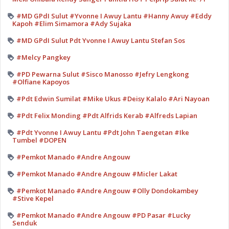
#MD GPdI Sulut #Yvonne I Awuy Lantu #Hanny Awuy #Eddy
Kapoh #Elim Simamora #Ady Sujaka
#MD GPdI Sulut Pdt Yvonne I Awuy Lantu Stefan Sos
#Melcy Pangkey
#PD Pewarna Sulut #Sisco Manosso #Jefry Lengkong
#Olfiane Kapoyos
#Pdt Edwin Sumilat #Mike Ukus #Deisy Kalalo #Ari Nayoan
#Pdt Felix Monding #Pdt Alfrids Kerab #Alfreds Lapian
#Pdt Yvonne I Awuy Lantu #Pdt John Taengetan #Ike
Tumbel #DOPEN
#Pemkot Manado #Andre Angouw
#Pemkot Manado #Andre Angouw #Micler Lakat
#Pemkot Manado #Andre Angouw #Olly Dondokambey
#Stive Kepel
#Pemkot Manado #Andre Angouw #PD Pasar #Lucky
Senduk