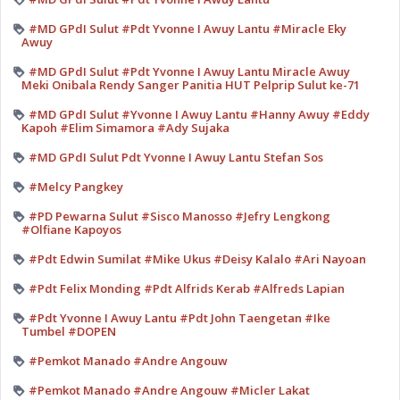
#MD GPdI Sulut #Pdt Yvonne I Awuy Lantu #Miracle Eky
Awuy
#MD GPdI Sulut #Pdt Yvonne I Awuy Lantu Miracle Awuy
Meki Onibala Rendy Sanger Panitia HUT Pelprip Sulut ke-71
#MD GPdI Sulut #Yvonne I Awuy Lantu #Hanny Awuy #Eddy
Kapoh #Elim Simamora #Ady Sujaka
#MD GPdI Sulut Pdt Yvonne I Awuy Lantu Stefan Sos
#Melcy Pangkey
#PD Pewarna Sulut #Sisco Manosso #Jefry Lengkong
#Olfiane Kapoyos
#Pdt Edwin Sumilat #Mike Ukus #Deisy Kalalo #Ari Nayoan
#Pdt Felix Monding #Pdt Alfrids Kerab #Alfreds Lapian
#Pdt Yvonne I Awuy Lantu #Pdt John Taengetan #Ike
Tumbel #DOPEN
#Pemkot Manado #Andre Angouw
#Pemkot Manado #Andre Angouw #Micler Lakat