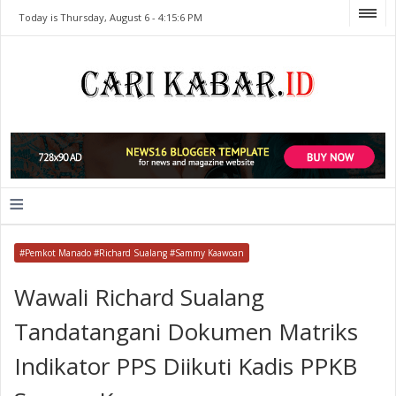
Today is Thursday, August 6 -
4:15:6 PM
≡
#Pemkot Manado #Richard Sualang #Sammy Kaawoan
Wawali Richard Sualang
Tandatangani Dokumen Matriks
Indikator PPS Diikuti Kadis PPKB