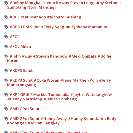
#Bobby Mongkau Henock Awuy Steven Longkutoy Stefanus
Sumolang Novri Mandagi
#DPC PDIP Manado #Richard Sualang
#DPD LPM Sulut #Ferry Sangian #Johana Mamanua
#FOL
#FOL Mitra
#John Awuy #Steven Kandouw #Meki Onibala #Dolfie
Kuron
#KDP3 Sulut
#KDP3 Sulut #Oyke Woran #Jane Marthen Polii #Jerry
Manarongsong
#KP4 GPdI #Markus Tumbelaka #Jeyfrit Watulangkow
#Benny Narasiang #James Tombeng
#MD GPdI Sulut
#MD GPdI Sulut #Hanny Awuy #Hanny Kolondam #Rudy
Kodongan #Alvian Sengkey
#MD GPdI Sulut #Pdt Yvonne I Awuy Lantu