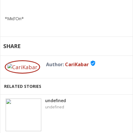
*Mid'On*
SHARE
verified_user
Author:
CariKabar
RELATED STORIES
undefined
undefined