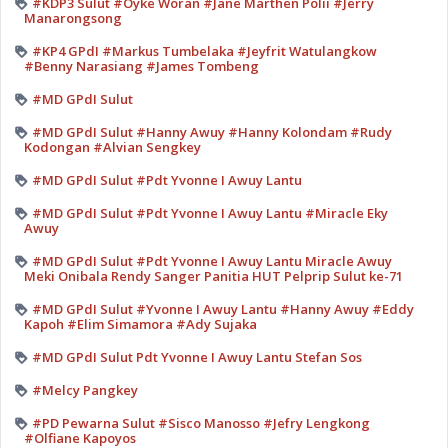
#KDP3 Sulut #Oyke Woran #Jane Marthen Polii #Jerry
Manarongsong
#KP4 GPdI #Markus Tumbelaka #Jeyfrit Watulangkow
#Benny Narasiang #James Tombeng
#MD GPdI Sulut
#MD GPdI Sulut #Hanny Awuy #Hanny Kolondam #Rudy
Kodongan #Alvian Sengkey
#MD GPdI Sulut #Pdt Yvonne I Awuy Lantu
#MD GPdI Sulut #Pdt Yvonne I Awuy Lantu #Miracle Eky
Awuy
#MD GPdI Sulut #Pdt Yvonne I Awuy Lantu Miracle Awuy
Meki Onibala Rendy Sanger Panitia HUT Pelprip Sulut ke-71
#MD GPdI Sulut #Yvonne I Awuy Lantu #Hanny Awuy #Eddy
Kapoh #Elim Simamora #Ady Sujaka
#MD GPdI Sulut Pdt Yvonne I Awuy Lantu Stefan Sos
#Melcy Pangkey
#PD Pewarna Sulut #Sisco Manosso #Jefry Lengkong
#Olfiane Kapoyos