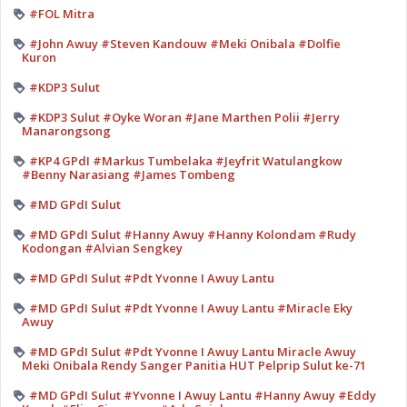
#FOL Mitra
#John Awuy #Steven Kandouw #Meki Onibala #Dolfie
Kuron
#KDP3 Sulut
#KDP3 Sulut #Oyke Woran #Jane Marthen Polii #Jerry
Manarongsong
#KP4 GPdI #Markus Tumbelaka #Jeyfrit Watulangkow
#Benny Narasiang #James Tombeng
#MD GPdI Sulut
#MD GPdI Sulut #Hanny Awuy #Hanny Kolondam #Rudy
Kodongan #Alvian Sengkey
#MD GPdI Sulut #Pdt Yvonne I Awuy Lantu
#MD GPdI Sulut #Pdt Yvonne I Awuy Lantu #Miracle Eky
Awuy
#MD GPdI Sulut #Pdt Yvonne I Awuy Lantu Miracle Awuy
Meki Onibala Rendy Sanger Panitia HUT Pelprip Sulut ke-71
#MD GPdI Sulut #Yvonne I Awuy Lantu #Hanny Awuy #Eddy