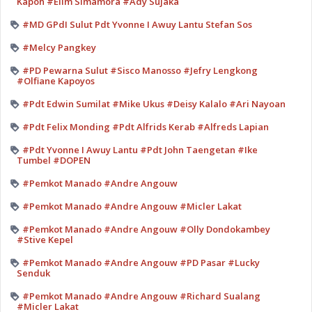
Kapoh #Elim Simamora #Ady Sujaka
#MD GPdI Sulut Pdt Yvonne I Awuy Lantu Stefan Sos
#Melcy Pangkey
#PD Pewarna Sulut #Sisco Manosso #Jefry Lengkong
#Olfiane Kapoyos
#Pdt Edwin Sumilat #Mike Ukus #Deisy Kalalo #Ari Nayoan
#Pdt Felix Monding #Pdt Alfrids Kerab #Alfreds Lapian
#Pdt Yvonne I Awuy Lantu #Pdt John Taengetan #Ike
Tumbel #DOPEN
#Pemkot Manado #Andre Angouw
#Pemkot Manado #Andre Angouw #Micler Lakat
#Pemkot Manado #Andre Angouw #Olly Dondokambey
#Stive Kepel
#Pemkot Manado #Andre Angouw #PD Pasar #Lucky
Senduk
#Pemkot Manado #Andre Angouw #Richard Sualang
#Micler Lakat