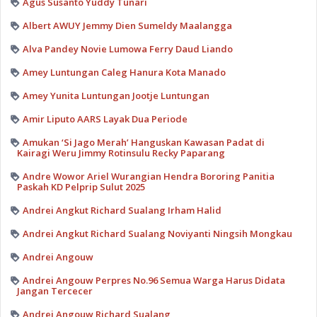
Agus Susanto Yuddy Tunari
Albert AWUY Jemmy Dien Sumeldy Maalangga
Alva Pandey Novie Lumowa Ferry Daud Liando
Amey Luntungan Caleg Hanura Kota Manado
Amey Yunita Luntungan Jootje Luntungan
Amir Liputo AARS Layak Dua Periode
Amukan ‘Si Jago Merah’ Hanguskan Kawasan Padat di
Kairagi Weru Jimmy Rotinsulu Recky Paparang
Andre Wowor Ariel Wurangian Hendra Bororing Panitia
Paskah KD Pelprip Sulut 2025
Andrei Angkut Richard Sualang Irham Halid
Andrei Angkut Richard Sualang Noviyanti Ningsih Mongkau
Andrei Angouw
Andrei Angouw Perpres No.96 Semua Warga Harus Didata
Jangan Tercecer
Andrei Angouw Richard Sualang