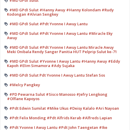
#MD GPdI Sulut
#MD GPdI Sulut #Hanny Awuy #Hanny Kolondam #Rudy
Kodongan #Alvian Sengkey
#MD GPdI Sulut #Pdt Yvonne I Awuy Lantu
#MD GPdI Sulut #Pdt Yvonne I Awuy Lantu #Miracle Eky
Awuy
#MD GPdI Sulut #Pdt Yvonne I Awuy Lantu Miracle Awuy
Meki Onibala Rendy Sanger Panitia HUT Pelprip Sulut ke-71
#MD GPdI Sulut #Yvonne I Awuy Lantu #Hanny Awuy #Eddy
Kapoh #Elim Simamora #Ady Sujaka
#MD GPdI Sulut Pdt Yvonne I Awuy Lantu Stefan Sos
#Melcy Pangkey
#PD Pewarna Sulut #Sisco Manosso #Jefry Lengkong
#Olfiane Kapoyos
#Pdt Edwin Sumilat #Mike Ukus #Deisy Kalalo #Ari Nayoan
#Pdt Felix Monding #Pdt Alfrids Kerab #Alfreds Lapian
#Pdt Yvonne I Awuy Lantu #Pdt John Taengetan #Ike