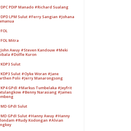
DPC PDIP Manado #Richard Sualang
DPD LPM Sulut #Ferry Sangian #Johana
amanua
#FOL
FOL Mitra
John Awuy #Steven Kandouw #Meki
ibala #Dolfie Kuron
KDP3 Sulut
KDP3 Sulut #Oyke Woran #Jane
rthen Polii #Jerry Manarongsong
KP4 GPdI #Markus Tumbelaka #Jeyfrit
tulangkow #Benny Narasiang #James
ombeng
MD GPdI Sulut
MD GPdI Sulut #Hanny Awuy #Hanny
londam #Rudy Kodongan #Alvian
ngkey