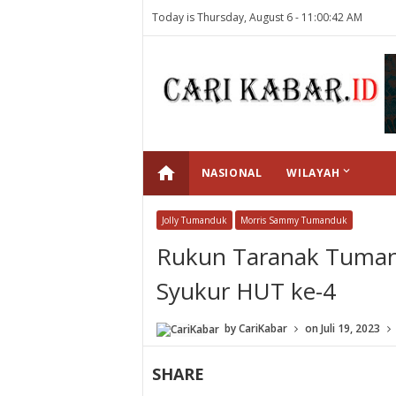
Today is Thursday, August 6 -
11:00:42 AM
home
keyboard_arrow_down
NASIONAL
WILAYAH
Jolly Tumanduk
Morris Sammy Tumanduk
Rukun Taranak Tumand
Syukur HUT ke-4
by
CariKabar
on
Juli 19, 2023
SHARE