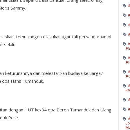
emanusiaan, seperti dana bantuan orang sakit, orang
#
 Moris Sammy.
#
#
#
skan, temu kangen dilakukan agar tali persaudaraan di
#
t selalu.
#E
#
#H
#
 dan keturunannya dan melestarikan budaya keluarga,"
#O
an opa Hans Tumanduk.
#
Ro
#
#
erkaitan dengan HUT ke-84 opa Beren Tumanduk dan Ulang
uk Pelle.
#
Lo
M