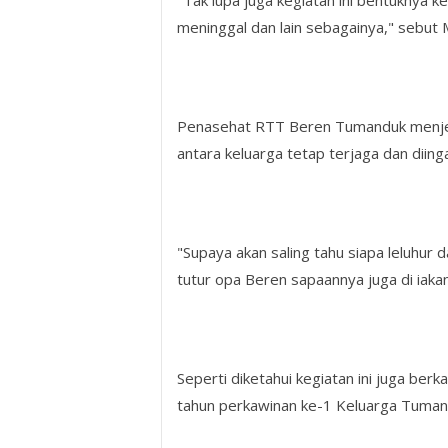
"Tak lupa juga kegiatan ini bentuknya k
meninggal dan lain sebagainya," sebut
Penasehat RTT Beren Tumanduk menjela
antara keluarga tetap terjaga dan diinga
"Supaya akan saling tahu siapa leluhur
tutur opa Beren sapaannya juga di iak
Seperti diketahui kegiatan ini juga b
tahun perkawinan ke-1 Keluarga Tumand