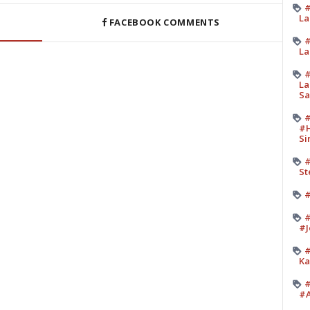
#
La
FACEBOOK COMMENTS
#
La
#
La
Sa
#
#H
Si
#
St
#
#
#J
#
Ka
#
#A