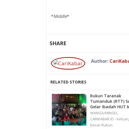
*
Middle
*
SHARE
Author:
CariKab
RELATED STORIES
Rukun Taranak
Tumanduk (RTT) S
Gelar Ibadah HUT k
WANGA/MINSEL,
CARIKABAR.ID - Keluar
besar Rukun