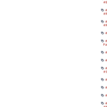
#B
#
#R
#
#R
#
#
Pa
#
#
#
#
#
#
#
#
#N