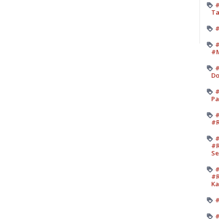
#
Ta
#
#
#M
#
Do
#
Pa
#
#R
#
#R
Se
#
#R
K
#
#