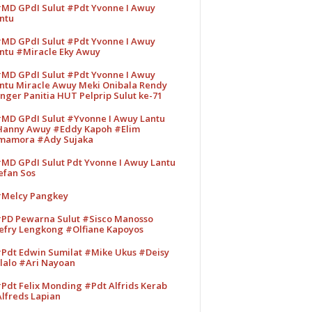
MD GPdI Sulut #Pdt Yvonne I Awuy
ntu
MD GPdI Sulut #Pdt Yvonne I Awuy
ntu #Miracle Eky Awuy
MD GPdI Sulut #Pdt Yvonne I Awuy
ntu Miracle Awuy Meki Onibala Rendy
nger Panitia HUT Pelprip Sulut ke-71
MD GPdI Sulut #Yvonne I Awuy Lantu
anny Awuy #Eddy Kapoh #Elim
mamora #Ady Sujaka
MD GPdI Sulut Pdt Yvonne I Awuy Lantu
efan Sos
Melcy Pangkey
PD Pewarna Sulut #Sisco Manosso
efry Lengkong #Olfiane Kapoyos
Pdt Edwin Sumilat #Mike Ukus #Deisy
lalo #Ari Nayoan
Pdt Felix Monding #Pdt Alfrids Kerab
lfreds Lapian