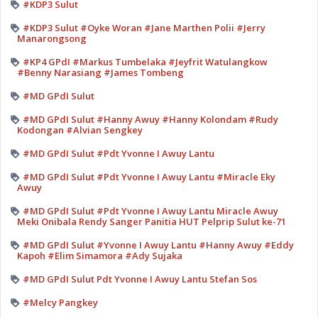
#KDP3 Sulut
#KDP3 Sulut #Oyke Woran #Jane Marthen Polii #Jerry
Manarongsong
#KP4 GPdI #Markus Tumbelaka #Jeyfrit Watulangkow
#Benny Narasiang #James Tombeng
#MD GPdI Sulut
#MD GPdI Sulut #Hanny Awuy #Hanny Kolondam #Rudy
Kodongan #Alvian Sengkey
#MD GPdI Sulut #Pdt Yvonne I Awuy Lantu
#MD GPdI Sulut #Pdt Yvonne I Awuy Lantu #Miracle Eky
Awuy
#MD GPdI Sulut #Pdt Yvonne I Awuy Lantu Miracle Awuy
Meki Onibala Rendy Sanger Panitia HUT Pelprip Sulut ke-71
#MD GPdI Sulut #Yvonne I Awuy Lantu #Hanny Awuy #Eddy
Kapoh #Elim Simamora #Ady Sujaka
#MD GPdI Sulut Pdt Yvonne I Awuy Lantu Stefan Sos
#Melcy Pangkey