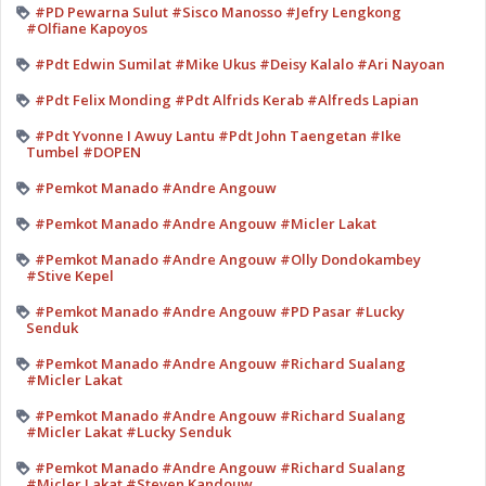
#PD Pewarna Sulut #Sisco Manosso #Jefry Lengkong
#Olfiane Kapoyos
#Pdt Edwin Sumilat #Mike Ukus #Deisy Kalalo #Ari Nayoan
#Pdt Felix Monding #Pdt Alfrids Kerab #Alfreds Lapian
#Pdt Yvonne I Awuy Lantu #Pdt John Taengetan #Ike
Tumbel #DOPEN
#Pemkot Manado #Andre Angouw
#Pemkot Manado #Andre Angouw #Micler Lakat
#Pemkot Manado #Andre Angouw #Olly Dondokambey
#Stive Kepel
#Pemkot Manado #Andre Angouw #PD Pasar #Lucky
Senduk
#Pemkot Manado #Andre Angouw #Richard Sualang
#Micler Lakat
#Pemkot Manado #Andre Angouw #Richard Sualang
#Micler Lakat #Lucky Senduk
#Pemkot Manado #Andre Angouw #Richard Sualang
#Micler Lakat #Steven Kandouw