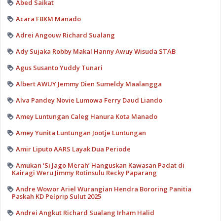
Abed Saikat
Acara FBKM Manado
Adrei Angouw Richard Sualang
Ady Sujaka Robby Makal Hanny Awuy Wisuda STAB
Agus Susanto Yuddy Tunari
Albert AWUY Jemmy Dien Sumeldy Maalangga
Alva Pandey Novie Lumowa Ferry Daud Liando
Amey Luntungan Caleg Hanura Kota Manado
Amey Yunita Luntungan Jootje Luntungan
Amir Liputo AARS Layak Dua Periode
Amukan ‘Si Jago Merah’ Hanguskan Kawasan Padat di
Kairagi Weru Jimmy Rotinsulu Recky Paparang
Andre Wowor Ariel Wurangian Hendra Bororing Panitia
Paskah KD Pelprip Sulut 2025
Andrei Angkut Richard Sualang Irham Halid