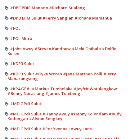
#DPC PDIP Manado #Richard Sualang
#DPD LPM Sulut #Ferry Sangian #Johana Mamanua
#FOL
#FOL Mitra
#John Awuy #Steven Kandouw #Meki Onibala #Dolfie
Kuron
#KDP3 Sulut
#KDP3 Sulut #Oyke Woran #Jane Marthen Polii #Jerry
Manarongsong
#KP4 GPdI #Markus Tumbelaka #Jeyfrit Watulangkow
#Benny Narasiang #James Tombeng
#MD GPdI Sulut
#MD GPdI Sulut #Hanny Awuy #Hanny Kolondam #Rudy
Kodongan #Alvian Sengkey
#MD GPdI Sulut #Pdt Yvonne I Awuy Lantu