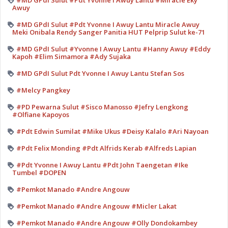
#MD GPdI Sulut #Pdt Yvonne I Awuy Lantu #Miracle Eky
Awuy
#MD GPdI Sulut #Pdt Yvonne I Awuy Lantu Miracle Awuy
Meki Onibala Rendy Sanger Panitia HUT Pelprip Sulut ke-71
#MD GPdI Sulut #Yvonne I Awuy Lantu #Hanny Awuy #Eddy
Kapoh #Elim Simamora #Ady Sujaka
#MD GPdI Sulut Pdt Yvonne I Awuy Lantu Stefan Sos
#Melcy Pangkey
#PD Pewarna Sulut #Sisco Manosso #Jefry Lengkong
#Olfiane Kapoyos
#Pdt Edwin Sumilat #Mike Ukus #Deisy Kalalo #Ari Nayoan
#Pdt Felix Monding #Pdt Alfrids Kerab #Alfreds Lapian
#Pdt Yvonne I Awuy Lantu #Pdt John Taengetan #Ike
Tumbel #DOPEN
#Pemkot Manado #Andre Angouw
#Pemkot Manado #Andre Angouw #Micler Lakat
#Pemkot Manado #Andre Angouw #Olly Dondokambey