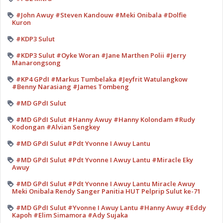
#John Awuy #Steven Kandouw #Meki Onibala #Dolfie
Kuron
#KDP3 Sulut
#KDP3 Sulut #Oyke Woran #Jane Marthen Polii #Jerry
Manarongsong
#KP4 GPdI #Markus Tumbelaka #Jeyfrit Watulangkow
#Benny Narasiang #James Tombeng
#MD GPdI Sulut
#MD GPdI Sulut #Hanny Awuy #Hanny Kolondam #Rudy
Kodongan #Alvian Sengkey
#MD GPdI Sulut #Pdt Yvonne I Awuy Lantu
#MD GPdI Sulut #Pdt Yvonne I Awuy Lantu #Miracle Eky
Awuy
#MD GPdI Sulut #Pdt Yvonne I Awuy Lantu Miracle Awuy
Meki Onibala Rendy Sanger Panitia HUT Pelprip Sulut ke-71
#MD GPdI Sulut #Yvonne I Awuy Lantu #Hanny Awuy #Eddy
Kapoh #Elim Simamora #Ady Sujaka