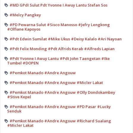
#MD GPdI Sulut Pdt Yvonne I Awuy Lantu Stefan Sos
#Melcy Pangkey
#PD Pewarna Sulut #Sisco Manosso #Jefry Lengkong
#Olfiane Kapoyos
#Pdt Edwin Sumilat #Mike Ukus #Deisy Kalalo #Ari Nayoan
#Pdt Felix Monding #Pdt Alfrids Kerab #Alfreds Lapian
#Pdt Yvonne I Awuy Lantu #Pdt John Taengetan #Ike
Tumbel #DOPEN
#Pemkot Manado #Andre Angouw
#Pemkot Manado #Andre Angouw #Micler Lakat
#Pemkot Manado #Andre Angouw #Olly Dondokambey
#Stive Kepel
#Pemkot Manado #Andre Angouw #PD Pasar #Lucky
Senduk
#Pemkot Manado #Andre Angouw #Richard Sualang
#Micler Lakat