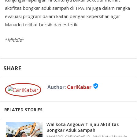
aktifitas bongkar aduk sampah di TPA. Ini juga dalam rangka
evaluasi program dalam kaitan dengan kebersihan agar
Manado terlihat bersih dan estetik.
*
Middle
*
SHARE
verified_user
Author:
CariKabar
RELATED STORIES
Walikota Angouw Tinjau Aktifitas
Bongkar Aduk Sampah
MANADO, CARIKABAR.ID - Wali Kota Manado