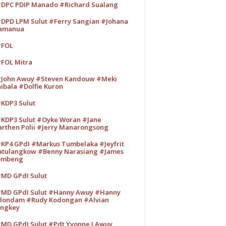
DPC PDIP Manado #Richard Sualang
DPD LPM Sulut #Ferry Sangian #Johana
amanua
#FOL
FOL Mitra
John Awuy #Steven Kandouw #Meki
ibala #Dolfie Kuron
KDP3 Sulut
KDP3 Sulut #Oyke Woran #Jane
rthen Polii #Jerry Manarongsong
KP4 GPdI #Markus Tumbelaka #Jeyfrit
tulangkow #Benny Narasiang #James
ombeng
MD GPdI Sulut
MD GPdI Sulut #Hanny Awuy #Hanny
londam #Rudy Kodongan #Alvian
ngkey
MD GPdI Sulut #Pdt Yvonne I Awuy