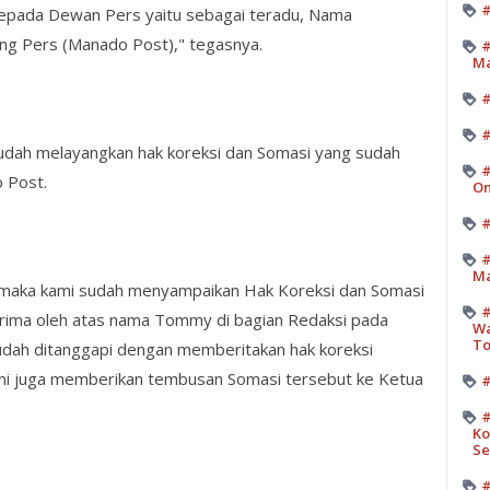
#
kepada Dewan Pers yaitu sebagai teradu, Nama
g Pers (Manado Post)," tegasnya.
#
M
#
udah melayangkan hak koreksi dan Somasi yang sudah
#
o Post.
On
#
#
Ma
maka kami sudah menyampaikan Hak Koreksi dan Somasi
#
terima oleh atas nama Tommy di bagian Redaksi pada
Wa
T
sudah ditanggapi dengan memberitakan hak koreksi
mi juga memberikan tembusan Somasi tersebut ke Ketua
#
#
Ko
Se
#