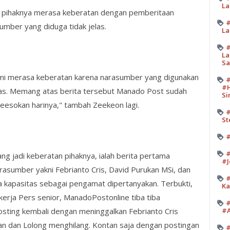
La
ya pihaknya merasa keberatan dengan pemberitaan
#
ber yang diduga tidak jelas.
La
#
La
Sa
mi merasa keberatan karena narasumber yang digunakan
#
#H
las. Memang atas berita tersebut Manado Post sudah
Si
esokan harinya," tambah Zeekeon lagi.
#
St
#
#
g jadi keberatan pihaknya, ialah berita pertama
#J
asumber yakni Febrianto Cris, David Purukan MSi, dan
#
ta kapasitas sebagai pengamat dipertanyakan. Terbukti,
Ka
ekerja Pers senior, ManadoPostonline tiba tiba
#
ting kembali dengan meninggalkan Febrianto Cris
#A
n dan Lolong menghilang. Kontan saja dengan postingan
#