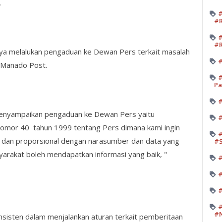
.
#
#R
#
#R
a melalukan pengaduan ke Dewan Pers terkait masalah
#
 Manado Post.
#
Pa
#
enyampaikan pengaduan ke Dewan Pers yaitu
#
omor 40 tahun 1999 tentang Pers dimana kami ingin
#
f dan proporsional dengan narasumber dan data yang
#
rakat boleh mendapatkan informasi yang baik, "
#
#
#
#
#N
nsisten dalam menjalankan aturan terkait pemberitaan