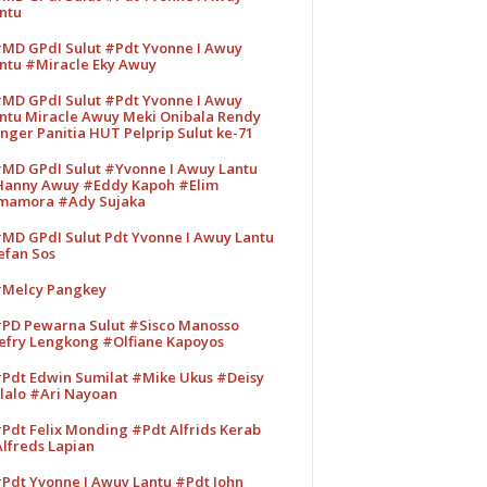
ntu
MD GPdI Sulut #Pdt Yvonne I Awuy
ntu #Miracle Eky Awuy
MD GPdI Sulut #Pdt Yvonne I Awuy
ntu Miracle Awuy Meki Onibala Rendy
nger Panitia HUT Pelprip Sulut ke-71
MD GPdI Sulut #Yvonne I Awuy Lantu
anny Awuy #Eddy Kapoh #Elim
mamora #Ady Sujaka
MD GPdI Sulut Pdt Yvonne I Awuy Lantu
efan Sos
Melcy Pangkey
PD Pewarna Sulut #Sisco Manosso
efry Lengkong #Olfiane Kapoyos
Pdt Edwin Sumilat #Mike Ukus #Deisy
lalo #Ari Nayoan
Pdt Felix Monding #Pdt Alfrids Kerab
lfreds Lapian
Pdt Yvonne I Awuy Lantu #Pdt John