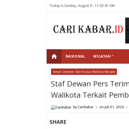
Today is Sunday, August 9 -
11:02:41 AM
home
keyboard_arrow_down
NASIONAL
WILAYAH
Steven Zeekeon Staf khusus Walikota Manado
Staf Dewan Pers Teri
Walikota Terkait Pem
by
CariKabar
on
Juli 01, 2024
SHARE