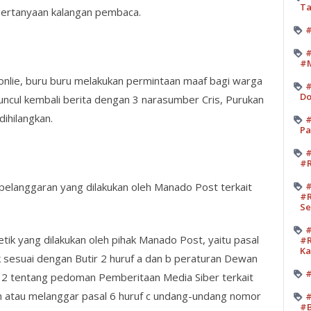
Ta
pertanyaan kalangan pembaca.
#
#
#M
onlie, buru buru melakukan permintaan maaf bagi warga
#
Do
ncul kembali berita dengan 3 narasumber Cris, Purukan
ihilangkan.
#
Pa
#
#R
elanggaran yang dilakukan oleh Manado Post terkait
#
#R
Se
#
ik yang dilakukan oleh pihak Manado Post, yaitu pasal
#R
K
dak sesuai dengan Butir 2 huruf a dan b peraturan Dewan
#
12 tentang pedoman Pemberitaan Media Siber terkait
an atau melanggar pasal 6 huruf c undang-undang nomor
#
#B