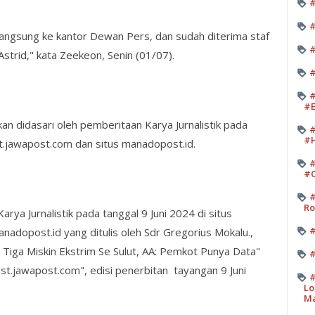
#
#
angsung ke kantor Dewan Pers, dan sudah diterima staf
#
trid," kata Zeekeon, Senin (01/07).
#
#
#E
n didasari oleh pemberitaan Karya Jurnalistik pada
#
#H
t.jawapost.com dan situs manadopost.id.
#
#O
#
Ro
arya Jurnalistik pada tanggal 9 Juni 2024 di situs
#
adopost.id yang ditulis oleh Sdr Gregorius Mokalu.,
Tiga Miskin Ekstrim Se Sulut, AA: Pemkot Punya Data"
#
ost.jawapost.com", edisi penerbitan tayangan 9 Juni
#
Lo
M