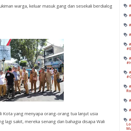
emukiman warga, keluar masuk gang dan sesekali berdialog
#
#
#
#
#
#E
#
#H
#
#O
#
Ro
#
#
i Kota yang menyapa orang-orang tua lanjut usia
#
 lagi sakit, mereka senang dan bahagia disapa Wali
Lo
M