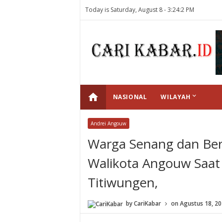
Today is Saturday, August 8 -
3:24:2 PM
home
keyboard_arrow_down
NASIONAL
WILAYAH
Andrei Angouw
Warga Senang dan Ber
Walikota Angouw Saa
Titiwungen,
by
CariKabar
on
Agustus 18, 2