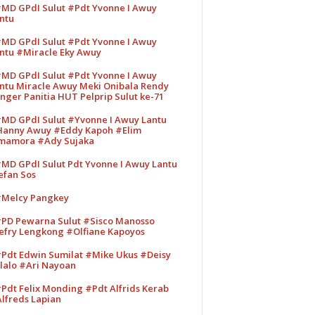
MD GPdI Sulut #Pdt Yvonne I Awuy
ntu
MD GPdI Sulut #Pdt Yvonne I Awuy
ntu #Miracle Eky Awuy
MD GPdI Sulut #Pdt Yvonne I Awuy
ntu Miracle Awuy Meki Onibala Rendy
nger Panitia HUT Pelprip Sulut ke-71
MD GPdI Sulut #Yvonne I Awuy Lantu
anny Awuy #Eddy Kapoh #Elim
mamora #Ady Sujaka
MD GPdI Sulut Pdt Yvonne I Awuy Lantu
efan Sos
Melcy Pangkey
PD Pewarna Sulut #Sisco Manosso
efry Lengkong #Olfiane Kapoyos
Pdt Edwin Sumilat #Mike Ukus #Deisy
lalo #Ari Nayoan
Pdt Felix Monding #Pdt Alfrids Kerab
lfreds Lapian