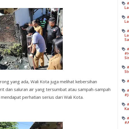
#
La
#
La
#
La
Sa
#
#H
Si
#
St
#
orong yang ada, Wali Kota juga melihat kebersihan
arit dan saluran air yang tersumbat atau sampah-sampah
#
#J
r mendapat perhatian serius dari Wali Kota.
#
Ka
#
#A