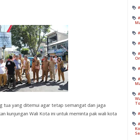
#
#
M
#
#
On
#
#
Ma
#
Wa
T
 tua yang ditemui agar tetap semangat dan jaga
n kunjungan Wali Kota ini untuk meminta pak wali kota
#
#
Ko
Se