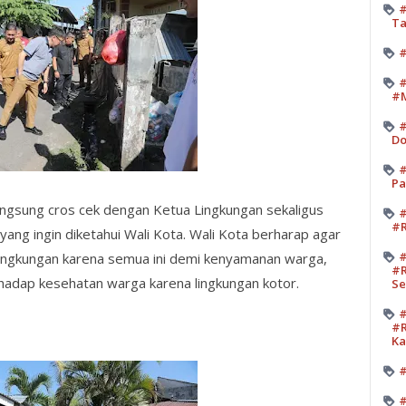
#
Ta
#
#
#M
#
Do
#
Pa
 langsung cros cek dengan Ketua Lingkungan sekaligus
#
#R
yang ingin diketahui Wali Kota. Wali Kota berharap agar
#
 Lingkungan karena semua ini demi kenyamanan warga,
#R
hadap kesehatan warga karena lingkungan kotor.
Se
#
#R
K
#
#