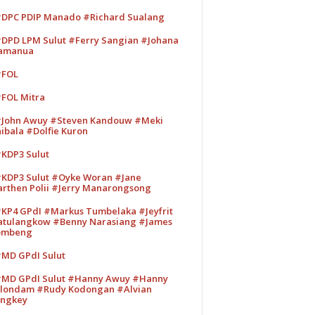
DPC PDIP Manado #Richard Sualang
DPD LPM Sulut #Ferry Sangian #Johana
amanua
#FOL
FOL Mitra
John Awuy #Steven Kandouw #Meki
ibala #Dolfie Kuron
KDP3 Sulut
KDP3 Sulut #Oyke Woran #Jane
rthen Polii #Jerry Manarongsong
KP4 GPdI #Markus Tumbelaka #Jeyfrit
tulangkow #Benny Narasiang #James
ombeng
MD GPdI Sulut
MD GPdI Sulut #Hanny Awuy #Hanny
londam #Rudy Kodongan #Alvian
ngkey