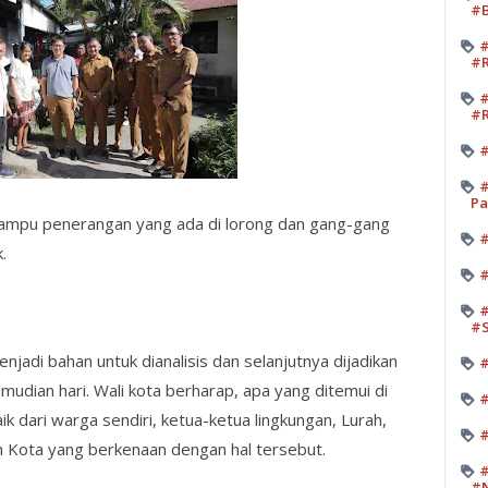
#B
#
#R
#
#R
#
#
Pa
ah lampu penerangan yang ada di lorong dan gang-gang
#
.
#
#
#
njadi bahan untuk dianalisis dan selanjutnya dijadikan
#
mudian hari. Wali kota berharap, apa yang ditemui di
#
 dari warga sendiri, ketua-ketua lingkungan, Lurah,
#
h Kota yang berkenaan dengan hal tersebut.
#
#N