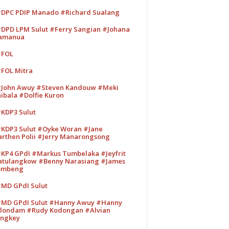
DPC PDIP Manado #Richard Sualang
DPD LPM Sulut #Ferry Sangian #Johana
amanua
#FOL
FOL Mitra
John Awuy #Steven Kandouw #Meki
ibala #Dolfie Kuron
KDP3 Sulut
KDP3 Sulut #Oyke Woran #Jane
rthen Polii #Jerry Manarongsong
KP4 GPdI #Markus Tumbelaka #Jeyfrit
tulangkow #Benny Narasiang #James
ombeng
MD GPdI Sulut
MD GPdI Sulut #Hanny Awuy #Hanny
londam #Rudy Kodongan #Alvian
ngkey