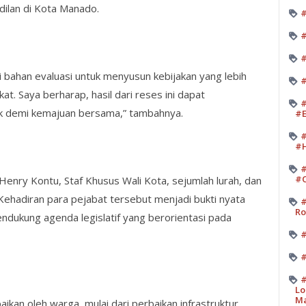
lan di Kota Manado.
#
#
#
i bahan evaluasi untuk menyusun kebijakan yang lebih
#
t. Saya berharap, hasil dari reses ini dapat
#
k demi kemajuan bersama,” tambahnya.
#E
#
#H
#
#O
, Henry Kontu, Staf Khusus Wali Kota, sejumlah lurah, dan
Kehadiran para pejabat tersebut menjadi bukti nyata
#
Ro
dukung agenda legislatif yang berorientasi pada
#
#
#
Lo
M
ikan oleh warga, mulai dari perbaikan infrastruktur,