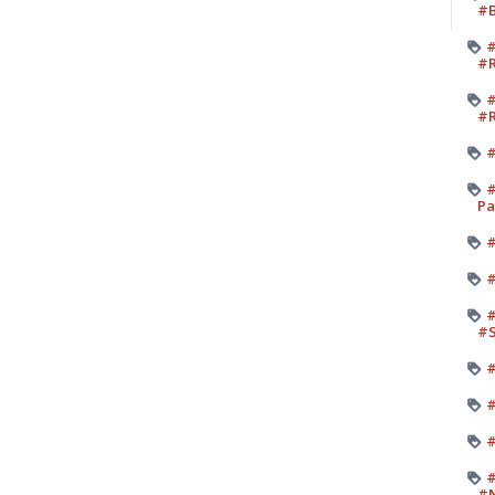
#B
#
#R
#
#R
#
#
Pa
#
#
#
#
#
#
#
#
#N