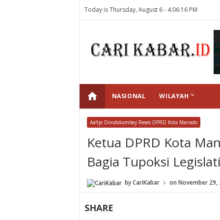
Today is Thursday, August 6 -
4:06:16 PM
home
keyboard_arrow_down
NASIONAL
WILAYAH
Aaltje Dondokambey Reses DPRD Kota Manado
Ketua DPRD Kota Man
Bagia Tupoksi Legislat
by
CariKabar
on
November 29, 
SHARE