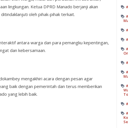
laan lingkungan. Ketua DPRD Manado berjanji akan
#
tindaklanjuti oleh pihak-pihak terkait.
#
M
#
 interaktif antara warga dan para pemangku kepentingan,
#
ngat dan kebersamaan.
On
#
#
Ma
ndokambey mengakhiri acara dengan pesan agar
#
yang baik dengan pemerintah dan terus memberikan
Wa
o yang lebih baik.
T
#
#
Ko
Se