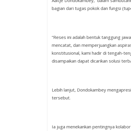
Aaltje Dondokambey, dalam sambutan
bagian dari tugas pokok dan fungsi (tupo
“Reses ini adalah bentuk tanggung jaw
mencatat, dan memperjuangkan aspirasi
konstitusional, kami hadir di tengah-
disampaikan dapat dicarikan solusi terbai
Lebih lanjut, Dondokambey mengapresias
tersebut.
Ia juga menekankan pentingnya kolabora