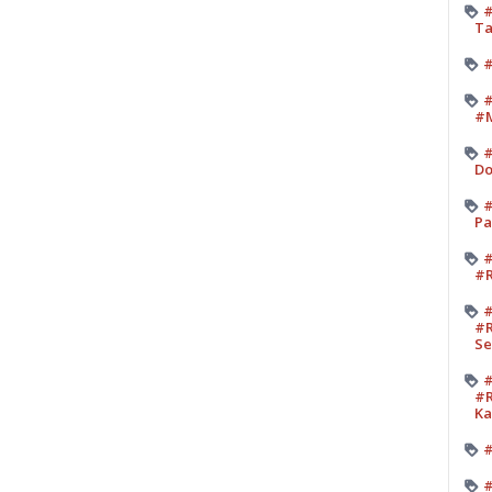
#
Ta
#
#
#M
#
Do
#
Pa
#
#R
#
#R
Se
#
#R
K
#
#