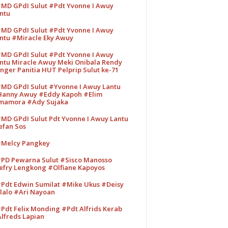
MD GPdI Sulut #Pdt Yvonne I Awuy
ntu
MD GPdI Sulut #Pdt Yvonne I Awuy
ntu #Miracle Eky Awuy
MD GPdI Sulut #Pdt Yvonne I Awuy
ntu Miracle Awuy Meki Onibala Rendy
nger Panitia HUT Pelprip Sulut ke-71
MD GPdI Sulut #Yvonne I Awuy Lantu
anny Awuy #Eddy Kapoh #Elim
mamora #Ady Sujaka
MD GPdI Sulut Pdt Yvonne I Awuy Lantu
efan Sos
Melcy Pangkey
PD Pewarna Sulut #Sisco Manosso
efry Lengkong #Olfiane Kapoyos
Pdt Edwin Sumilat #Mike Ukus #Deisy
lalo #Ari Nayoan
Pdt Felix Monding #Pdt Alfrids Kerab
lfreds Lapian