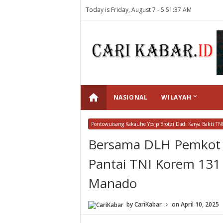
Today is Friday, August 7 -
5:51:37 AM
home
keyboard_arrow_down
NASIONAL
WILAYAH
Pontowuisang Kakauhe Yosip Brotzi Dadi Karya Bakti T
Bersama DLH Pemkot 
Pantai TNI Korem 131
Manado
by
CariKabar
on
April 10, 2025