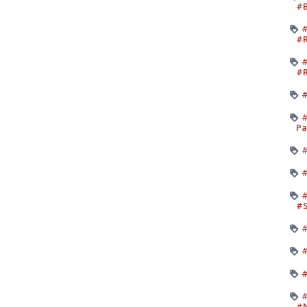
#B
#
#R
#
#R
#
#
Pa
#
#
#
#
#
#
#
#
#N