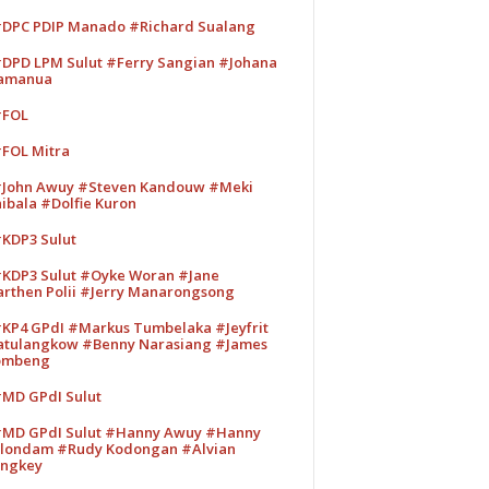
DPC PDIP Manado #Richard Sualang
DPD LPM Sulut #Ferry Sangian #Johana
amanua
#FOL
FOL Mitra
John Awuy #Steven Kandouw #Meki
ibala #Dolfie Kuron
KDP3 Sulut
KDP3 Sulut #Oyke Woran #Jane
rthen Polii #Jerry Manarongsong
KP4 GPdI #Markus Tumbelaka #Jeyfrit
tulangkow #Benny Narasiang #James
ombeng
MD GPdI Sulut
MD GPdI Sulut #Hanny Awuy #Hanny
londam #Rudy Kodongan #Alvian
ngkey