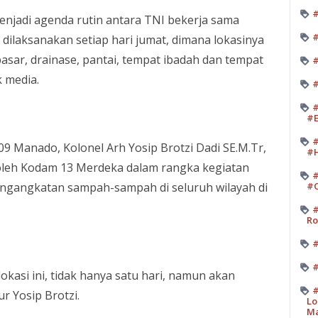
#
enjadi agenda rutin antara TNI bekerja sama
#
ilaksanakan setiap hari jumat, dimana lokasinya
asar, drainase, pantai, tempat ibadah dan tempat
#
k media.
#
#
#E
#
 Manado, Kolonel Arh Yosip Brotzi Dadi SE.M.Tr,
#H
if oleh Kodam 13 Merdeka dalam rangka kegiatan
#
ngangkatan sampah-sampah di seluruh wilayah di
#O
#
Ro
#
#
asi ini, tidak hanya satu hari, namun akan
#
ur Yosip Brotzi.
Lo
M