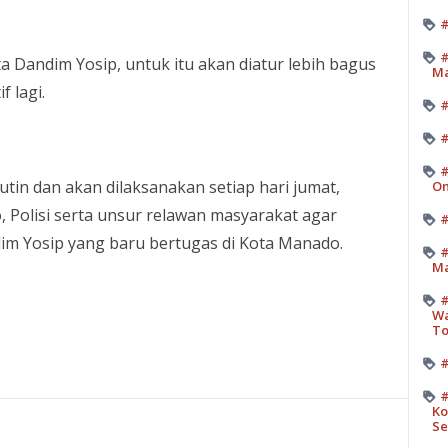
#
#
ta Dandim Yosip, untuk itu akan diatur lebih bagus
M
f lagi.
#
#
utin dan akan dilaksanakan setiap hari jumat,
On
Polisi serta unsur relawan masyarakat agar
#
dim Yosip yang baru bertugas di Kota Manado.
#
Ma
#
Wa
T
#
#
Ko
Se