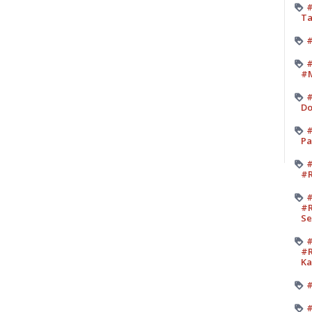
#
Ta
#
#
#M
#
Do
#
Pa
#
#R
#
#R
Se
#
#R
K
#
#