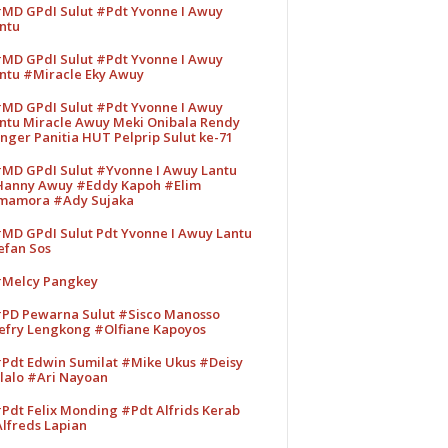
MD GPdI Sulut #Pdt Yvonne I Awuy
ntu
MD GPdI Sulut #Pdt Yvonne I Awuy
ntu #Miracle Eky Awuy
MD GPdI Sulut #Pdt Yvonne I Awuy
ntu Miracle Awuy Meki Onibala Rendy
nger Panitia HUT Pelprip Sulut ke-71
MD GPdI Sulut #Yvonne I Awuy Lantu
anny Awuy #Eddy Kapoh #Elim
mamora #Ady Sujaka
MD GPdI Sulut Pdt Yvonne I Awuy Lantu
efan Sos
Melcy Pangkey
PD Pewarna Sulut #Sisco Manosso
efry Lengkong #Olfiane Kapoyos
Pdt Edwin Sumilat #Mike Ukus #Deisy
lalo #Ari Nayoan
Pdt Felix Monding #Pdt Alfrids Kerab
lfreds Lapian