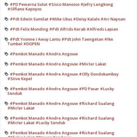
#PD Pewarna Sulut #Sisco Manosso #Jefry Lengkong
#Olfiane Kapoyos
#Pdt Edwin Sumilat #Mike Ukus #Deisy Kalalo #Ari Nayoan
#Pdt Felix Monding #Pdt Alfrids Kerab #Alfreds Lapian
#Pdt Yvonne I Awuy Lantu #Pdt John Taengetan #Ike
Tumbel #DOPEN
#Pemkot Manado #Andre Angouw
#Pemkot Manado #Andre Angouw #Micler Lakat
#Pemkot Manado #Andre Angouw #Olly Dondokambey
#Stive Kepel
#Pemkot Manado #Andre Angouw #PD Pasar #Lucky
Senduk
#Pemkot Manado #Andre Angouw #Richard Sualang
#Micler Lakat
#Pemkot Manado #Andre Angouw #Richard Sualang
#Micler Lakat #Lucky Senduk
#Pemkot Manado #Andre Angouw #Richard Sualang