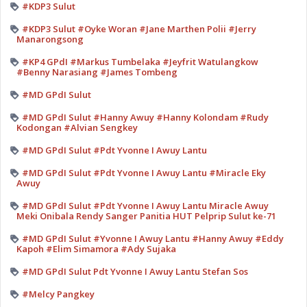
#KDP3 Sulut
#KDP3 Sulut #Oyke Woran #Jane Marthen Polii #Jerry
Manarongsong
#KP4 GPdI #Markus Tumbelaka #Jeyfrit Watulangkow
#Benny Narasiang #James Tombeng
#MD GPdI Sulut
#MD GPdI Sulut #Hanny Awuy #Hanny Kolondam #Rudy
Kodongan #Alvian Sengkey
#MD GPdI Sulut #Pdt Yvonne I Awuy Lantu
#MD GPdI Sulut #Pdt Yvonne I Awuy Lantu #Miracle Eky
Awuy
#MD GPdI Sulut #Pdt Yvonne I Awuy Lantu Miracle Awuy
Meki Onibala Rendy Sanger Panitia HUT Pelprip Sulut ke-71
#MD GPdI Sulut #Yvonne I Awuy Lantu #Hanny Awuy #Eddy
Kapoh #Elim Simamora #Ady Sujaka
#MD GPdI Sulut Pdt Yvonne I Awuy Lantu Stefan Sos
#Melcy Pangkey