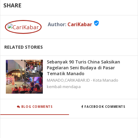
SHARE
verified_user
Author:
CariKabar
RELATED STORIES
Sebanyak 90 Turis China Saksikan
Pagelaran Seni Budaya di Pasar
Tematik Manado
MANADO,CARIKABAR.ID - Kota Manado
kembali mendapa
BLOG COMMENTS
FACEBOOK COMMENTS