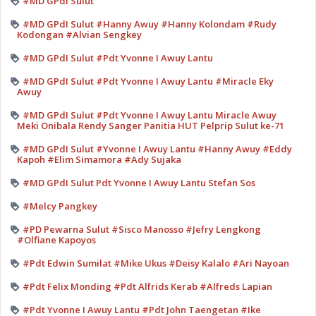
#MD GPdI Sulut
#MD GPdI Sulut #Hanny Awuy #Hanny Kolondam #Rudy
Kodongan #Alvian Sengkey
#MD GPdI Sulut #Pdt Yvonne I Awuy Lantu
#MD GPdI Sulut #Pdt Yvonne I Awuy Lantu #Miracle Eky
Awuy
#MD GPdI Sulut #Pdt Yvonne I Awuy Lantu Miracle Awuy
Meki Onibala Rendy Sanger Panitia HUT Pelprip Sulut ke-71
#MD GPdI Sulut #Yvonne I Awuy Lantu #Hanny Awuy #Eddy
Kapoh #Elim Simamora #Ady Sujaka
#MD GPdI Sulut Pdt Yvonne I Awuy Lantu Stefan Sos
#Melcy Pangkey
#PD Pewarna Sulut #Sisco Manosso #Jefry Lengkong
#Olfiane Kapoyos
#Pdt Edwin Sumilat #Mike Ukus #Deisy Kalalo #Ari Nayoan
#Pdt Felix Monding #Pdt Alfrids Kerab #Alfreds Lapian
#Pdt Yvonne I Awuy Lantu #Pdt John Taengetan #Ike