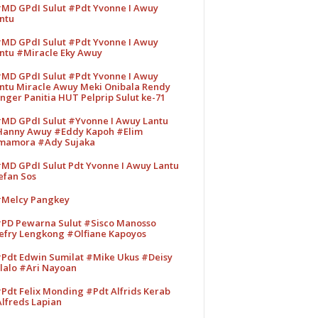
MD GPdI Sulut #Pdt Yvonne I Awuy
ntu
MD GPdI Sulut #Pdt Yvonne I Awuy
ntu #Miracle Eky Awuy
MD GPdI Sulut #Pdt Yvonne I Awuy
ntu Miracle Awuy Meki Onibala Rendy
nger Panitia HUT Pelprip Sulut ke-71
MD GPdI Sulut #Yvonne I Awuy Lantu
anny Awuy #Eddy Kapoh #Elim
mamora #Ady Sujaka
MD GPdI Sulut Pdt Yvonne I Awuy Lantu
efan Sos
Melcy Pangkey
PD Pewarna Sulut #Sisco Manosso
efry Lengkong #Olfiane Kapoyos
Pdt Edwin Sumilat #Mike Ukus #Deisy
lalo #Ari Nayoan
Pdt Felix Monding #Pdt Alfrids Kerab
lfreds Lapian