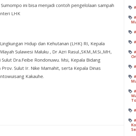
A Sumompo ini bisa menjadi contoh pengelolaan sampah
#
enteri LHK
#
M
#
Lingkungan Hidup dan Kehutanan (LHK) RI, Kepala
layah Sulawesi Maluku , Dr Azri Rasul.,SKM.,M.Si.,MH,
#
On
i Sulut Dra.Feibe Rondonuwu. Msi, Kepala Bidang
#
rov. Sulut Ir. Nike Mamahit, serta Kepala Dinas
ontowuisang Kakauhe.
#
Ma
#
Wa
T
#
#
Ko
Se