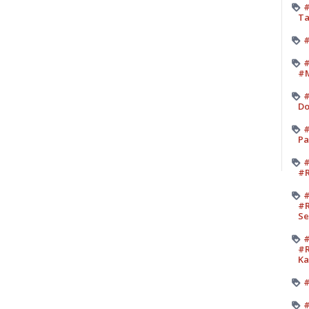
#
Ta
#
#
#M
#
Do
#
Pa
#
#R
#
#R
Se
#
#R
K
#
#