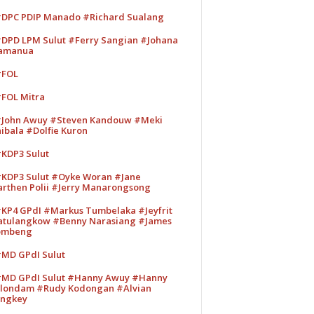
DPC PDIP Manado #Richard Sualang
DPD LPM Sulut #Ferry Sangian #Johana
amanua
#FOL
FOL Mitra
John Awuy #Steven Kandouw #Meki
ibala #Dolfie Kuron
KDP3 Sulut
KDP3 Sulut #Oyke Woran #Jane
rthen Polii #Jerry Manarongsong
KP4 GPdI #Markus Tumbelaka #Jeyfrit
tulangkow #Benny Narasiang #James
ombeng
MD GPdI Sulut
MD GPdI Sulut #Hanny Awuy #Hanny
londam #Rudy Kodongan #Alvian
ngkey