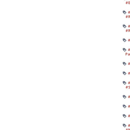
#B
#
#R
#
#R
#
#
Pa
#
#
#
#
#
#
#
#
#N