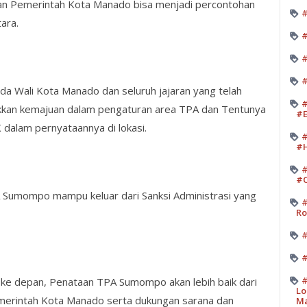
ukan Pemerintah Kota Manado bisa menjadi percontohan
#
ara.
#
#
#
da Wali Kota Manado dan seluruh jajaran yang telah
#
kkan kemajuan dalam pengaturan area TPA dan Tentunya
#E
dalam pernyataannya di lokasi.
#
#H
#
#O
Sumompo mampu keluar dari Sanksi Administrasi yang
#
Ro
#
#
#
 ke depan, Penataan TPA Sumompo akan lebih baik dari
Lo
emerintah Kota Manado serta dukungan sarana dan
M