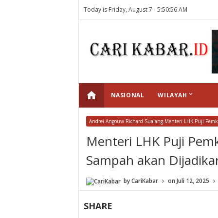
Today is Friday, August 7 -
5:50:56 AM
home
keyboard_arrow_down
NASIONAL
WILAYAH
Andrei Angouw Richard Sualang Menteri LHK Puji Pemk
Menteri LHK Puji Pem
Sampah akan Dijadika
by
CariKabar
on
Juli 12, 2025
SHARE