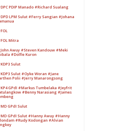
DPC PDIP Manado #Richard Sualang
DPD LPM Sulut #Ferry Sangian #Johana
amanua
#FOL
FOL Mitra
John Awuy #Steven Kandouw #Meki
ibala #Dolfie Kuron
KDP3 Sulut
KDP3 Sulut #Oyke Woran #Jane
rthen Polii #Jerry Manarongsong
KP4 GPdI #Markus Tumbelaka #Jeyfrit
tulangkow #Benny Narasiang #James
ombeng
MD GPdI Sulut
MD GPdI Sulut #Hanny Awuy #Hanny
londam #Rudy Kodongan #Alvian
ngkey