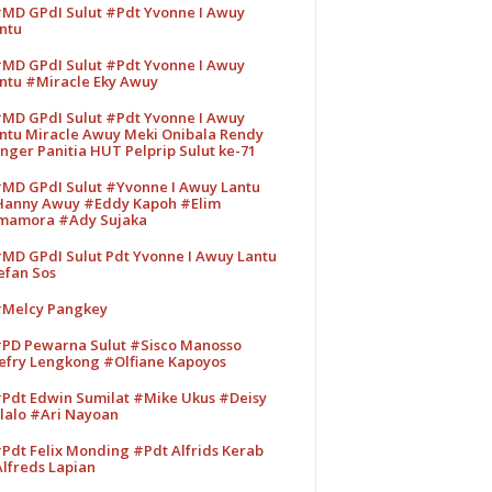
MD GPdI Sulut #Pdt Yvonne I Awuy
ntu
MD GPdI Sulut #Pdt Yvonne I Awuy
ntu #Miracle Eky Awuy
MD GPdI Sulut #Pdt Yvonne I Awuy
ntu Miracle Awuy Meki Onibala Rendy
nger Panitia HUT Pelprip Sulut ke-71
MD GPdI Sulut #Yvonne I Awuy Lantu
anny Awuy #Eddy Kapoh #Elim
mamora #Ady Sujaka
MD GPdI Sulut Pdt Yvonne I Awuy Lantu
efan Sos
Melcy Pangkey
PD Pewarna Sulut #Sisco Manosso
efry Lengkong #Olfiane Kapoyos
Pdt Edwin Sumilat #Mike Ukus #Deisy
lalo #Ari Nayoan
Pdt Felix Monding #Pdt Alfrids Kerab
lfreds Lapian