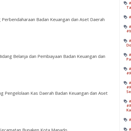
#
Ta
#
ng Perbendaharaan Badan Keuangan dan Aset Daerah
#
#M
#
Do
#
b Bidang Belanja dan Pembiayaan Badan Keuangan dan
Pa
#
#R
#
#R
Se
dang Pengelolaan Kas Daerah Badan Keuangan dan Aset
#
#R
K
#
#
 Kecamatan Bunaken Kota Manado