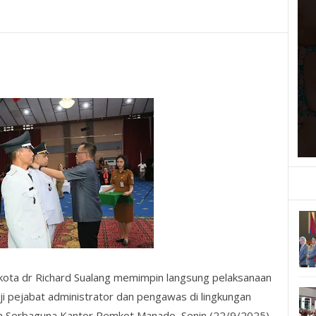
kota dr Richard Sualang memimpin langsung pelaksanaan
i pejabat administrator dan pengawas di lingkungan
 Serbaguna Kantor Pemkot Manado, Senin (22/9/2025).