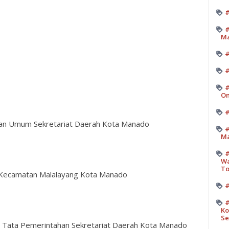
#
#
M
#
#
On
#
gian Umum Sekretariat Daerah Kota Manado
#
Ma
#
Wa
T
s Kecamatan Malalayang Kota Manado
#
#
Ko
Se
an Tata Pemerintahan Sekretariat Daerah Kota Manado