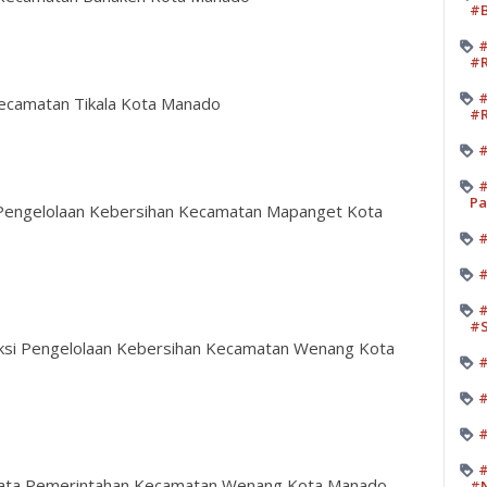
#B
#
#R
#
Kecamatan Tikala Kota Manado
#R
#
#
Pa
si Pengelolaan Kebersihan Kecamatan Mapanget Kota
#
#
#
#
eksi Pengelolaan Kebersihan Kecamatan Wenang Kota
#
#
#
#
i Tata Pemerintahan Kecamatan Wenang Kota Manado
#N