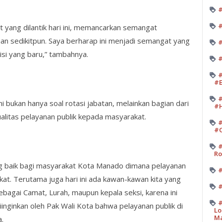
#
#
t yang dilantik hari ini, memancarkan semangat
an sedikitpun. Saya berharap ini menjadi semangat yang
#
si yang baru,” tambahnya.
#
#
#E
#
 bukan hanya soal rotasi jabatan, melainkan bagian dari
#H
litas pelayanan publik kepada masyarakat.
#
#O
#
Ro
ang baik bagi masyarakat Kota Manado dimana pelayanan
#
kat. Terutama juga hari ini ada kawan-kawan kita yang
#
sebagai Camat, Lurah, maupun kepala seksi, karena ini
#
inginkan oleh Pak Wali Kota bahwa pelayanan publik di
Lo
M
.