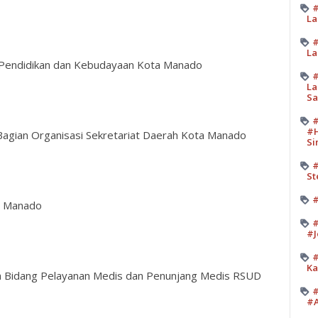
#
La
#
La
s Pendidikan dan Kebudayaan Kota Manado
#
La
Sa
#
#H
Bagian Organisasi Sekretariat Daerah Kota Manado
Si
#
St
#
ta Manado
#
#J
#
Ka
ala Bidang Pelayanan Medis dan Penunjang Medis RSUD
#
#A