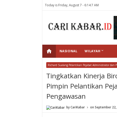
Today is Friday, August 7 -
6:14:7 AM
home
keyboard_arrow_down
NASIONAL
WILAYAH
Richard Sualang Pelantikan Pejabat Administrator dan
Tingkatkan Kinerja Bi
Pimpin Pelantikan Pej
Pengawasan
by
CariKabar
on
September 22,