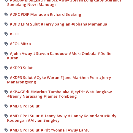
#Bobby Mongkau Henock Awuy Steven Longkutoy Stefanus
Sumolang Novri Mandagi
#DPC PDIP Manado #Richard Sualang
#DPD LPM Sulut #Ferry Sangian #Johana Mamanua
#FOL
#FOL Mitra
#John Awuy #Steven Kandouw #Meki Onibala #Dolfie
Kuron
#KDP3 Sulut
#KDP3 Sulut #Oyke Woran #Jane Marthen Polii #Jerry
Manarongsong
#KP4 GPdI #Markus Tumbelaka #Jeyfrit Watulangkow
#Benny Narasiang #James Tombeng
#MD GPdI Sulut
#MD GPdI Sulut #Hanny Awuy #Hanny Kolondam #Rudy
Kodongan #Alvian Sengkey
#MD GPdI Sulut #Pdt Yvonne I Awuy Lantu