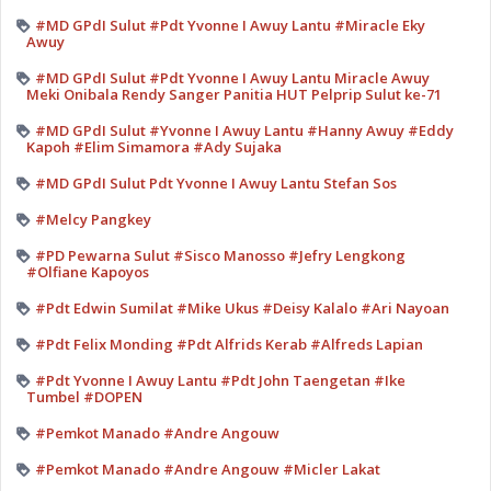
#MD GPdI Sulut #Pdt Yvonne I Awuy Lantu #Miracle Eky
Awuy
#MD GPdI Sulut #Pdt Yvonne I Awuy Lantu Miracle Awuy
Meki Onibala Rendy Sanger Panitia HUT Pelprip Sulut ke-71
#MD GPdI Sulut #Yvonne I Awuy Lantu #Hanny Awuy #Eddy
Kapoh #Elim Simamora #Ady Sujaka
#MD GPdI Sulut Pdt Yvonne I Awuy Lantu Stefan Sos
#Melcy Pangkey
#PD Pewarna Sulut #Sisco Manosso #Jefry Lengkong
#Olfiane Kapoyos
#Pdt Edwin Sumilat #Mike Ukus #Deisy Kalalo #Ari Nayoan
#Pdt Felix Monding #Pdt Alfrids Kerab #Alfreds Lapian
#Pdt Yvonne I Awuy Lantu #Pdt John Taengetan #Ike
Tumbel #DOPEN
#Pemkot Manado #Andre Angouw
#Pemkot Manado #Andre Angouw #Micler Lakat