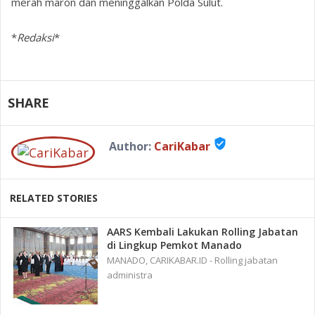
merah maron dan meninggalkan Polda Sulut.
*
Redaksi
*
SHARE
verified_user
Author:
CariKabar
RELATED STORIES
AARS Kembali Lakukan Rolling Jabatan
di Lingkup Pemkot Manado
MANADO, CARIKABAR.ID - Rolling jabatan
administra