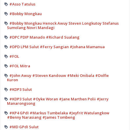
#Asso Tatulus
#Bobby Mongkau
#Bobby Mongkau Henock Awuy Steven Longkutoy Stefanus
Sumolang Novri Mandagi
#DPC PDIP Manado #Richard Sualang
#DPD LPM Sulut #Ferry Sangian #Johana Mamanua
#FOL
#FOL Mitra
#John Awuy #Steven Kandouw #Meki Onibala #Dolfie
Kuron
#KDP3 Sulut
#KDP3 Sulut #Oyke Woran #Jane Marthen Polii #Jerry
Manarongsong
#KP4 GPdI #Markus Tumbelaka #Jeyfrit Watulangkow
#Benny Narasiang #James Tombeng
#MD GPdI Sulut