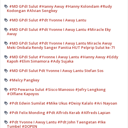
#MD GPdI Sulut #Hanny Awuy #Hanny Kolondam #Rudy
Kodongan #Alvian Sengkey
#MD GPdI Sulut #Pdt Yvonne I Awuy Lantu
#MD GPdI Sulut #Pdt Yvonne I Awuy Lantu #Miracle Eky
Awuy
#MD GPdI Sulut #Pdt Yvonne I Awuy Lantu Miracle Awuy
Meki Onibala Rendy Sanger Panitia HUT Pelprip Sulut ke-71
#MD GPdI Sulut #Yvonne I Awuy Lantu #Hanny Awuy #Eddy
Kapoh #Elim Simamora #Ady Sujaka
#MD GPdI Sulut Pdt Yvonne I Awuy Lantu Stefan Sos
#Melcy Pangkey
#PD Pewarna Sulut #Sisco Manosso #Jefry Lengkong
#Olfiane Kapoyos
#Pdt Edwin Sumilat #Mike Ukus #Deisy Kalalo #Ari Nayoan
#Pdt Felix Monding #Pdt Alfrids Kerab #Alfreds Lapian
#Pdt Yvonne I Awuy Lantu #Pdt John Taengetan #Ike
Tumbel #DOPEN