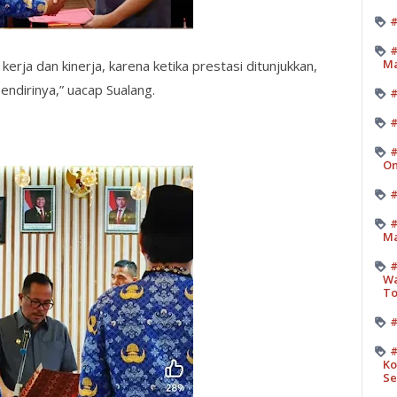
#
#
M
erja dan kinerja, karena ketika prestasi ditunjukkan,
ndirinya,” uacap Sualang.
#
#
On
#
#
Ma
#
Wa
T
#
#
Ko
Se