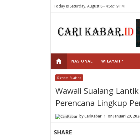
Today is Saturday, August 8 -
4:59:19 PM
home
keyboard_arrow_down
NASIONAL
WILAYAH
Richard Sualang
Wawali Sualang Lantik
Perencana Lingkup P
by
CariKabar
on
Januari 29, 202
SHARE