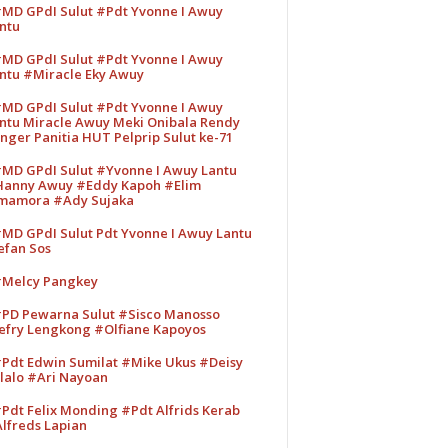
MD GPdI Sulut #Pdt Yvonne I Awuy
ntu
MD GPdI Sulut #Pdt Yvonne I Awuy
ntu #Miracle Eky Awuy
MD GPdI Sulut #Pdt Yvonne I Awuy
ntu Miracle Awuy Meki Onibala Rendy
nger Panitia HUT Pelprip Sulut ke-71
MD GPdI Sulut #Yvonne I Awuy Lantu
anny Awuy #Eddy Kapoh #Elim
mamora #Ady Sujaka
MD GPdI Sulut Pdt Yvonne I Awuy Lantu
efan Sos
Melcy Pangkey
PD Pewarna Sulut #Sisco Manosso
efry Lengkong #Olfiane Kapoyos
Pdt Edwin Sumilat #Mike Ukus #Deisy
lalo #Ari Nayoan
Pdt Felix Monding #Pdt Alfrids Kerab
lfreds Lapian