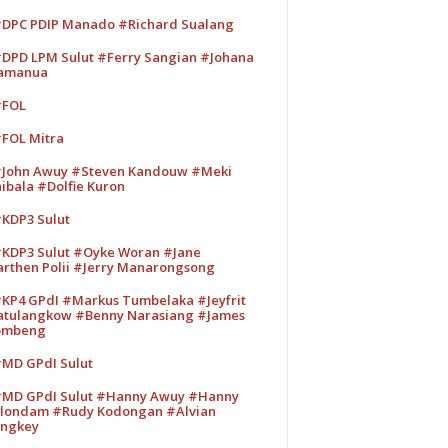
DPC PDIP Manado #Richard Sualang
DPD LPM Sulut #Ferry Sangian #Johana
amanua
#FOL
FOL Mitra
John Awuy #Steven Kandouw #Meki
ibala #Dolfie Kuron
KDP3 Sulut
KDP3 Sulut #Oyke Woran #Jane
rthen Polii #Jerry Manarongsong
KP4 GPdI #Markus Tumbelaka #Jeyfrit
tulangkow #Benny Narasiang #James
ombeng
MD GPdI Sulut
MD GPdI Sulut #Hanny Awuy #Hanny
londam #Rudy Kodongan #Alvian
ngkey