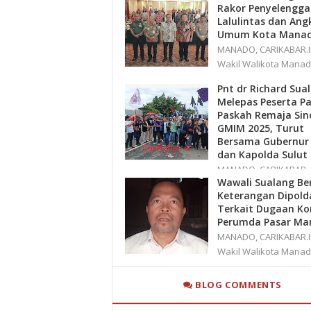
Rakor Penyelengga
Lalulintas dan Ang
Umum Kota Mana
MANADO, CARIKABAR.I
Wakil Walikota Manad
Pnt dr Richard Sua
Melepas Peserta P
Paskah Remaja Sin
GMIM 2025, Turut
Bersama Gubernur
dan Kapolda Sulut
MANADO, CARIKABAR. I
Wawali Sualang Ber
Puluhan ribu Remaja Sinod
Keterangan Dipold
Terkait Dugaan Ko
Perumda Pasar Ma
MANADO, CARIKABAR.I
Wakil Walikota Manad
BLOG COMMENTS