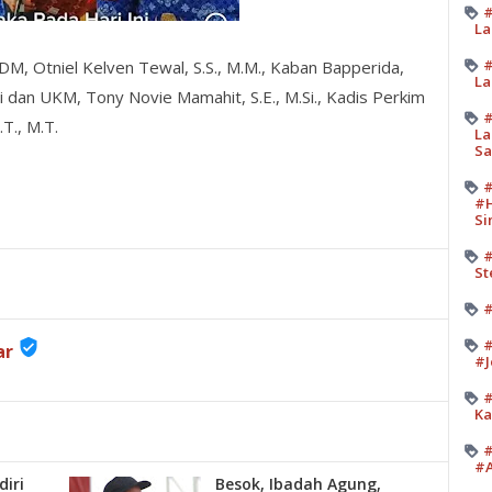
#
La
#
, Otniel Kelven Tewal, S.S., M.M., Kaban Bapperida,
La
i dan UKM, Tony Novie Mamahit, S.E., M.Si., Kadis Perkim
#
T., M.T.
La
Sa
#
#H
Si
#
St
#
#
verified_user
ar
#J
#
Ka
#
#A
iri
Besok, Ibadah Agung,