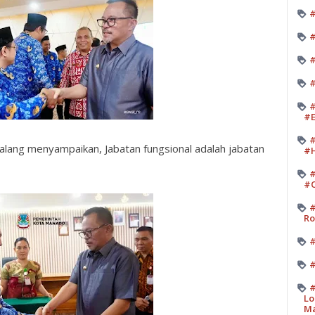
#
#
#
#
#
#E
#
lang menyampaikan, Jabatan fungsional adalah jabatan
#H
#
#O
#
Ro
#
#
#
Lo
M