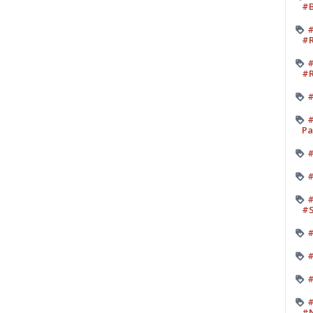
#B
#
#R
#
#R
#
#
Pa
#
#
#
#
#
#
#
#
#N