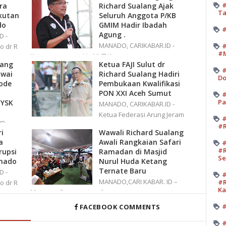
#
ra
Richard Sualang Ajak
Ta
kutan
Seluruh Anggota P/KB
do
GMIM Hadir Ibadah
#
Agung .
D -
MANADO, CARIKABAR.ID -
#
o dr R
#M
Ketua umum panitia HUT Ke-
lang
Ketua FAJI Sulut dr
#
awai
Richard Sualang Hadiri
Do
ode
Pembukaan Kwalifikasi
PON XXI Aceh Sumut
#
Pa
 YSK
MANADO, CARIKABAR.ID -
Ketua Federasi Arung Jeram
#
D -
#R
i
Wawali Richard Sualang
a
Awali Rangkaian Safari
#
#R
rupsi
Ramadan di Masjid
Se
nado
Nurul Huda Ketang
Ternate Baru
D -
#
MANADO,CARI KABAR. ID –
#R
o dr R
K
Mengawali momentum b
#
FACEBOOK COMMENTS
#